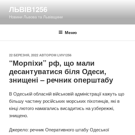
Перейти
ЛЬВІВ1256
до
Новини Львова та Львівщини
вмісту
Меню
ОПУБЛІКОВАНО
22 БЕРЕЗНЯ, 2022
АВТОРОМ
LVIV1256
“Морпіхи” рф, що мали
десантуватися біля Одеси,
знищені – речник оперштабу
В Одеській обласній військовій адміністрації кажуть що
більшу частину російських морських піхотинців, які в
кінці лютого намагались висадитись на узбережжі,
знищено.
Джерело: речник Оперативного штабу Одеської