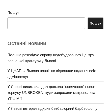
Пошук
Пошук
Останні новини
Польща розслідує справу недобудованого Центру
польської культури у Львові
У ЦНАПах Львова повністю відновили надання всіх
адмінпослуг
У Львові виник скандал довкола “освячення” нового
корпусу UNBROKEN, куди запросили митрополита
УПЦ МП
У Львові ветеран відкрив безбар’єрний барбершоп у