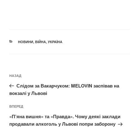
КАТЕГОРІЇ
НОВИНИ
,
ВІЙНА
,
УКРАЇНА
Навігація
Попередній
НАЗАД
записів
запис:
Слідом за Вакарчуком: MELOVIN заспівав на
вокзалі у Львові
Наступний
ВПЕРЕД
запис
«П’яна вишня» та «Правда». Чому деякі заклади
продавали алкоголь у Львові попри заборону