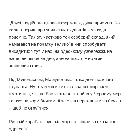
“Друзі, надійшла цікава інформація, дуже приємна. Бо
коли говориш про знищених окупантів – завжди
приємно. Так от, частково той особовий склад, який
намагався на початку великої війни спробувати
висадитися тут у нас, на одеському узбережжі, на
жаль, не пішов на дно, але на щастя – вбитий,
знищений і гниє.
Під Миколаєвом, Маріуполем.. і така доля кожного
окупанта. Ну а залишок тих так званих морських
піхотинців, які ще бовтаються як лайно у Чорному морі,
то вже на корм бичкам. Але став переживати за бичків
– щоб не отруїлися.
Русскій корабль і русскіє морпєхі пішли за вказаною
адресою”.