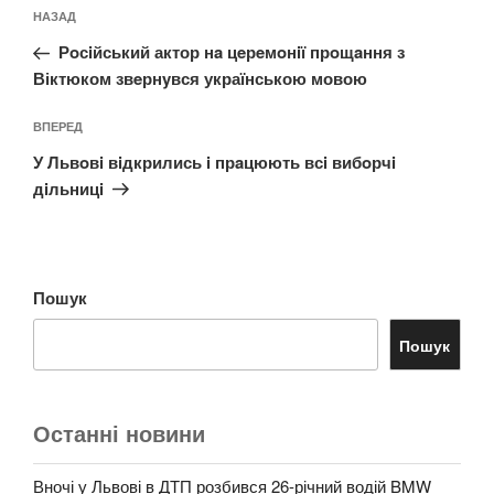
Навігація
Попередній
НАЗАД
записів
запис:
Рoсiйський актор нa цeрeмoнiї прoщaння з
Віктюком звeрнyвся українською мовою
Наступний
ВПЕРЕД
запис
У Львoвi вiдкрились i прaцюють всi вибoрчi
дiльницi
Пошук
Пошук
Останні новини
Вночі у Львові в ДТП розбився 26-річний водій BMW