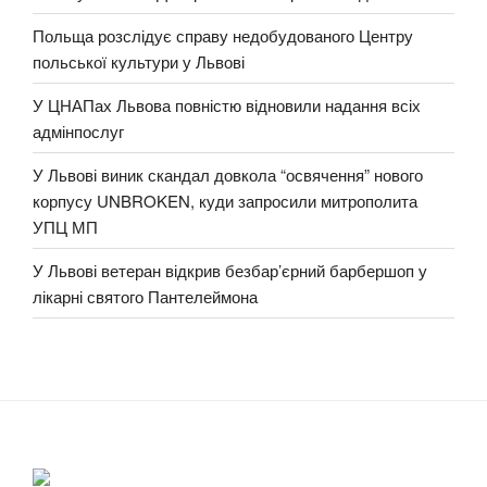
Польща розслідує справу недобудованого Центру
польської культури у Львові
У ЦНАПах Львова повністю відновили надання всіх
адмінпослуг
У Львові виник скандал довкола “освячення” нового
корпусу UNBROKEN, куди запросили митрополита
УПЦ МП
У Львові ветеран відкрив безбар’єрний барбершоп у
лікарні святого Пантелеймона