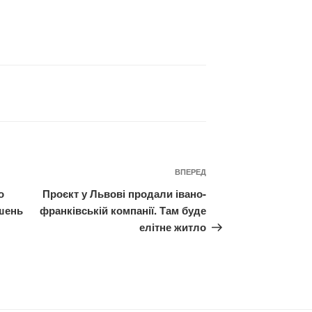
Наступний
ВПЕРЕД
запис
о
Проєкт у Львові продали івано-
ішень
франківській компанії. Там буде
елітне житло