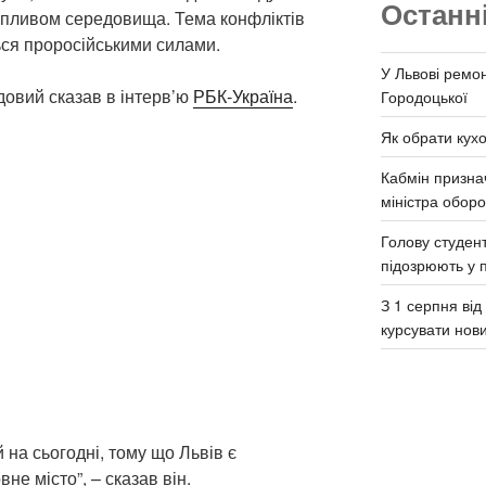
Останн
 впливом середовища. Тема конфліктів
ься проросійськими силами.
У Львові ремон
овий сказав в інтерв’ю
РБК-Україна
.
Городоцької
Як обрати кух
Кабмін призна
міністра обор
Голову студент
підозрюють у 
З 1 серпня ві
курсувати нов
 на сьогодні, тому що Львів є
не місто”, – сказав він.