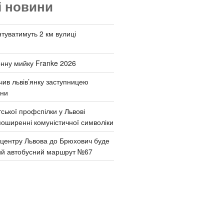
і новини
туватимуть 2 км вулиці
онну мийку Franke 2026
чив львів’янку заступницею
они
ської профспілки у Львові
поширенні комуністичної символіки
д центру Львова до Брюхович буде
ий автобусний маршрут №67