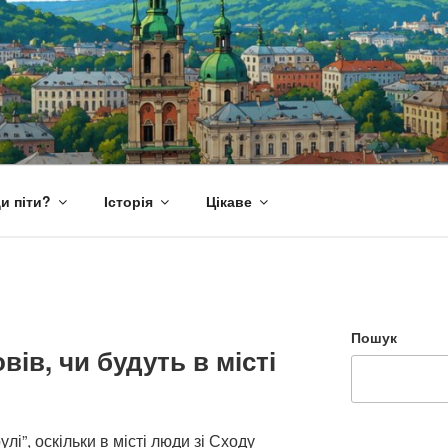
и піти?
Історія
Цікаве
Пошук
ів, чи будуть в місті
лі”, оскільки в місті люди зі Сходу