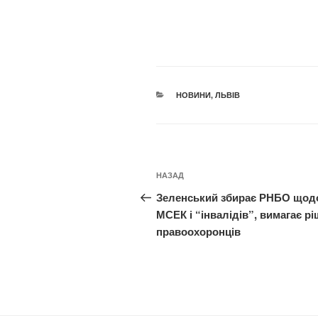
КАТЕГОРІЇ
НОВИНИ
,
ЛЬВІВ
Навігація
Попередній
НАЗАД
записів
запис:
Зеленський збирає РНБО щод
МСЕК і “інвалідів”, вимагає р
правоохоронців