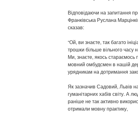
Відповідаючи на запитання про
Франківська Руслана Марцінк
сказав:
“Ой, ви знаєте, так багато іні
трошки більше вільного часу на
Ми, знаєте, якось стараємось
мовний омбудсмен в нашій дер
урядникам на дотримання зако
Як зазначив Садовий, Львів на
гуманітарних хабів світу. А люд
раніше не так активно викорис
отримали мовну практику,