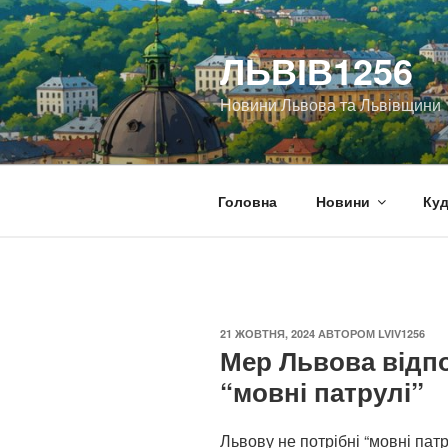
Перейти
до
ЛЬВІВ1256
вмісту
Новини Львова та Львівщини
Головна
Новини
Куд
ОПУБЛІКОВАНО
21 ЖОВТНЯ, 2024
АВТОРОМ
LVIV1256
Мер Львова відпов
“мовні патрулі”
Львову не потрібні “мовні патру