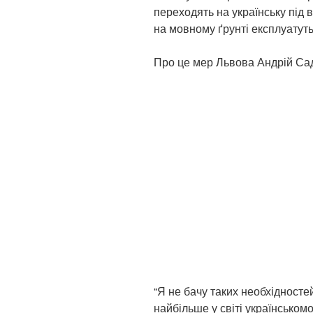
переходять на українську під
на мовному ґрунті експлуатут
Про це мер Львова Андрій Сад
“Я не бачу таких необхідностей
найбільше у світі українськомов