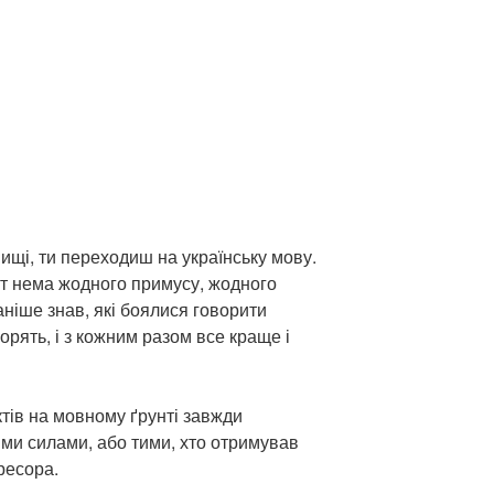
вищі, ти переходиш на українську мову.
ут нема жодного примусу, жодного
раніше знав, які боялися говорити
орять, і з кожним разом все краще і
тів на мовному ґрунті завжди
ми силами, або тими, хто отримував
ресора.