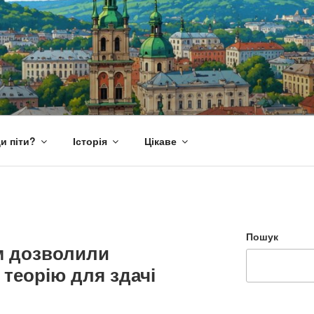
и піти?
Історія
Цікаве
Пошук
м дозволили
 теорію для здачі