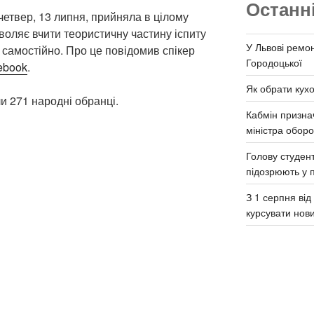
Останн
четвер, 13 липня, прийняла в цілому
воляє вчити теористичну частину іспиту
У Львові ремон
 самостійно. Про це повідомив спікер
Городоцької
ebook
.
Як обрати кух
и 271 народні обранці.
Кабмін призна
міністра обор
Голову студент
підозрюють у 
З 1 серпня ві
курсувати нов