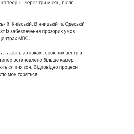
я теорії – через три місяці після
ькій, Київській, Вінницькій та Одеській
кт із забезпечення прозорих умов
 центрах МВС.
 а також в автівках сервісних центрів
 тепер встановлено більше камер
ють сліпих зон. Відповідно процеси
стю моніторяться.