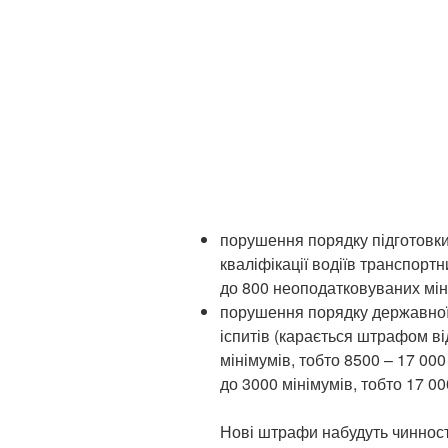
порушення порядку підготовки
кваліфікації водіїв транспорт
до 800 неоподатковуваних міні
порушення порядку державної
іспитів (карається штрафом в
мінімумів, тобто 8500 – 17 000
до 3000 мінімумів, тобто 17 000
Нові штрафи набудуть чинност