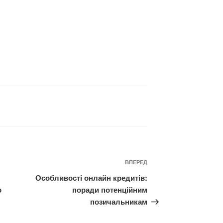
Наступний
ВПЕРЕД
запис
Особливості онлайн кредитів:
о
поради потенційним
позичальникам