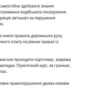
самостійно здобувати знання
 отримання водійського посвідчення.
овців автошкіл за порушення
ін.
но вчити правила дорожнього руху,
ного іспиту на рівних правах із
имагали проходити підготовку, зокрема
акладах. Практичний курс, як і раніше,
лах.
ративні правопорушення двома новими