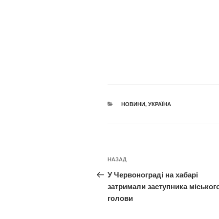
КАТЕГОРІЇ
НОВИНИ
,
УКРАЇНА
Навігація
Попередній
НАЗАД
записів
запис:
У Червонограді на хабарі
затримали заступника міськог
голови