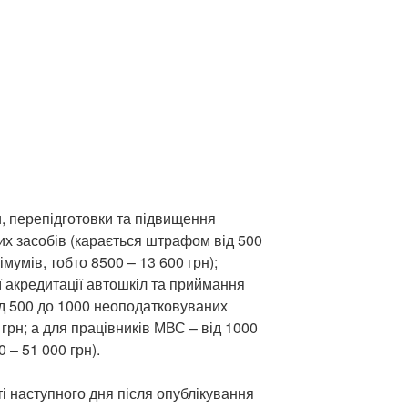
, перепідготовки та підвищення
них засобів (карається штрафом від 500
мумів, тобто 8500 – 13 600 грн);
 акредитації автошкіл та приймання
ід 500 до 1000 неоподатковуваних
 грн; а для працівників МВС – від 1000
 – 51 000 грн).
і наступного дня після опублікування