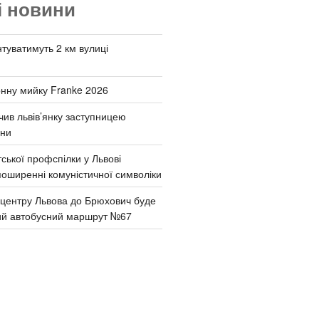
і новини
туватимуть 2 км вулиці
онну мийку Franke 2026
чив львів’янку заступницею
они
ської профспілки у Львові
поширенні комуністичної символіки
д центру Львова до Брюхович буде
ий автобусний маршрут №67