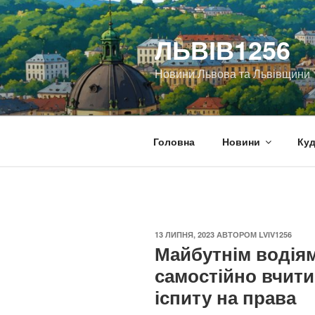
Перейти
до
ЛЬВІВ1256
вмісту
Новини Львова та Львівщини
Головна
Новини
Куд
ОПУБЛІКОВАНО
13 ЛИПНЯ, 2023
АВТОРОМ
LVIV1256
Майбутнім водія
самостійно вчити
іспиту на права