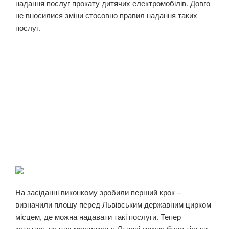
надання послуг прокату дитячих електромобілів. Довго
не вносилися зміни стосовно правил надання таких
послуг.
На засіданні виконкому зробили перший крок –
визначили площу перед Львівським державним цирком
місцем, де можна надавати такі послуги. Тепер
кататись на цих машинках у Львові можна буде тільки