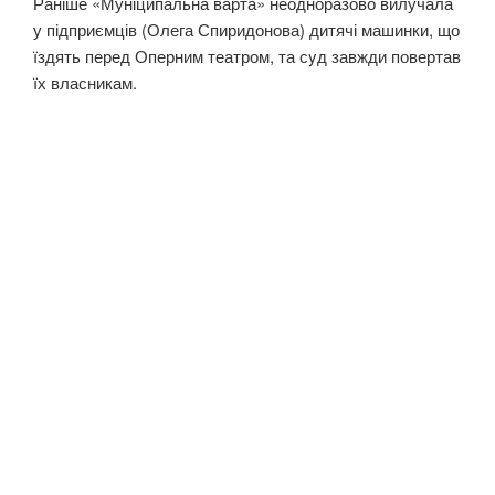
Раніше «Муніципальна варта» неодноразово вилучала
у підприємців (Олега Спиридонова) дитячі машинки, що
їздять перед Оперним театром, та сyд завжди повертав
їх власникам.