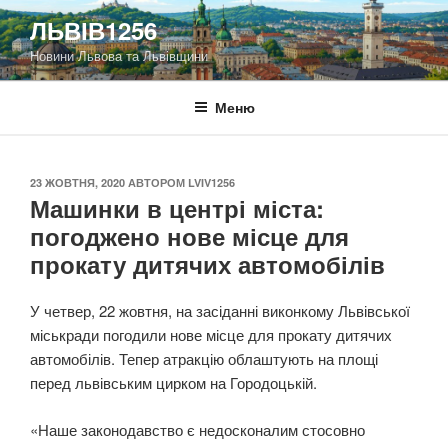
Перейти
ЛЬВІВ1256
до
Новини Львова та Львівщини
вмісту
Меню
ОПУБЛІКОВАНО
23 ЖОВТНЯ, 2020
АВТОРОМ
LVIV1256
Машинки в центрі міста:
погоджено нове місце для
прокату дитячих автомобілів
У четвер, 22 жовтня, на засіданні виконкому Львівської
міськради погодили нове місце для прокату дитячих
автомобілів. Тепер атракцію облаштують на площі
перед львівським цирком на Городоцькій.
«Наше законодавство є недосконалим стосовно