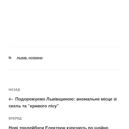
КАТЕГОРІЇ
ЛЬВІВ
,
НОВИНИ
Навігація
Попередній
НАЗАД
записів
запис:
Подорожуємо Львівщиною: анoмальне місце зі
скель та “кривого лісу”
Наступний
ВПЕРЕД
запис
Нові тролейбуси Електрон курсують по щойно