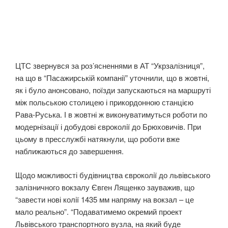
ЦТС звернувся за роз’ясненнями в АТ “Укрзалізниця”,
на що в “Пасажирській компанії” уточнили, що в жовтні,
як і було анонсовано, поїзди запускаються на маршруті
між польською столицею і прикордонною станцією
Рава-Руська. І в жовтні ж виконуватимуться роботи по
модернізації і добудові євроколії до Брюховичів. При
цьому в пресслужбі натякнули, що роботи вже
наближаються до завершення.
Щодо можливості будівництва євроколії до львівського
залізничного вокзалу Євген Лященко зауважив, що
“завести нові колії 1435 мм напряму на вокзал – це
мало реально”. “Подаватимемо окремий проект
Львівського транспортного вузла, на який буде