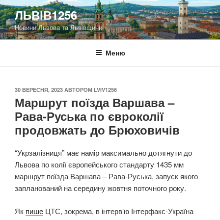
Перейти
ЛЬВІВ1256
до
Новини Львова та Львівщини
вмісту
Меню
ОПУБЛІКОВАНО
30 ВЕРЕСНЯ, 2023
АВТОРОМ
LVIV1256
Маршрут поїзда Варшава –
Рава-Руська по євроколії
продовжать до Брюховичів
“Укрзалізниця” має намір максимально дотягнути до
Львова по колії європейського стандарту 1435 мм
маршрут поїзда Варшава – Рава-Руська, запуск якого
запланований на середину жовтня поточного року.
Як
пише
ЦТС, зокрема, в інтерв’ю Інтерфакс-Україна