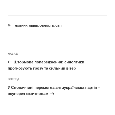
КАТЕГОРІЇ
НОВИНИ
,
ЛЬВІВ
,
ОБЛАСТЬ
,
СВІТ
Навігація
Попередній
НАЗАД
записів
запис:
Штормове попередження: синоптики
прогнозують грозу та сильний вітер
Наступний
ВПЕРЕД
запис
У Словаччині перемогла антиукраїнська партія –
всупереч екзитполам