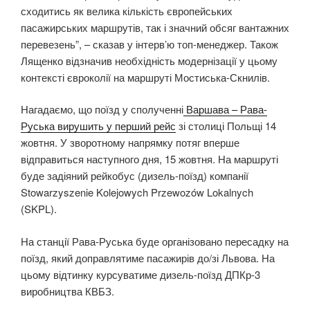
сходитись як велика кількість європейських
пасажирських маршрутів, так і значний обсяг вантажних
перевезень”, – сказав у інтерв’ю топ-менеджер. Також
Лященко відзначив необхідність модернізації у цьому
контексті євроколії на маршруті Мостиська-Скнилів.
Нагадаємо, що поїзд у сполученні
Варшава – Рава-
Руська вирушить у перший рейс
зі столиці Польщі 14
жовтня. У зворотному напрямку потяг вперше
відправиться наступного дня, 15 жовтня. На маршруті
буде задіяний рейкобус (дизель-поїзд) компанії
Stowarzyszenie Kolejowych Przewozów Lokalnych
(SKPL).
На станції Рава-Руська буде організовано пересадку на
поїзд, який доправлятиме пасажирів до/зі Львова. На
цьому відтинку курсуватиме дизель-поїзд ДПКр-3
виробництва КВБЗ.