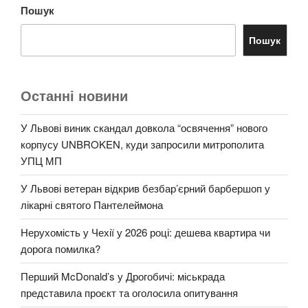
Пошук
Пошук
Останні новини
У Львові виник скандал довкола “освячення” нового
корпусу UNBROKEN, куди запросили митрополита
УПЦ МП
У Львові ветеран відкрив безбар’єрний барбершоп у
лікарні святого Пантелеймона
Нерухомість у Чехії у 2026 році: дешева квартира чи
дорога помилка?
Перший McDonald’s у Дрогобичі: міськрада
представила проєкт та оголосила опитування