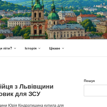
и піти?
Історія
Цікаве
Пошук
ійця з Львівщини
овик для ЗСУ
щини Юрія Кіндратишина купила для