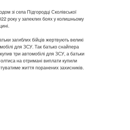
дом зі села Підгородці Сколівської
022 року у запеклих боях у колишньому
щині.
тьки загиблих бійців жертвують великі
мобілі для ЗСУ. Так батько снайпера
купив три автомобілі для ЗСУ, а батьки
олтиса на отримані виплати купили
ятуватиме життя поранених захисників.