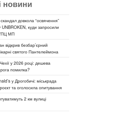
і новини
 скандал довкола “освячення”
у UNBROKEN, куди запросили
УПЦ МП
ан відкрив безбар’єрний
ікарні святого Пантелеймона
Чехії у 2026 році: дешева
орога помилка?
ld’s у Дрогобичі: міськрада
роєкт та оголосила опитування
туватимуть 2 км вулиці