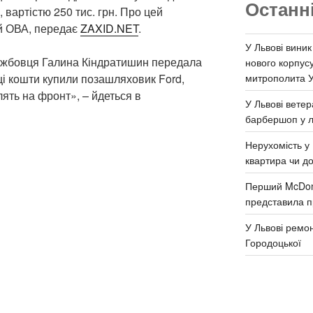
Останн
 вартістю 250 тис. грн. Про цей
ій ОВА, передає
ZAXID.NET
.
У Львові виник
ужбовця Галина Кіндратишин передала
нового корпус
митрополита 
ці кошти купили позашляховик Ford,
лять на фронт», – йдеться в
У Львові ветер
барбершоп у л
Нерухомість у 
квартира чи д
Перший McDona
представила п
У Львові ремон
Городоцької