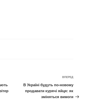
Наступний
ВПЕРЕД
запис
ають
В Україні будуть по-новому
вітер
продавати курячі яйця: як
зміняться вимоги