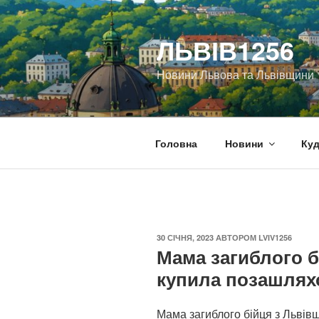
Перейти
до
ЛЬВІВ1256
вмісту
Новини Львова та Львівщини
Головна
Новини
Куд
ОПУБЛІКОВАНО
30 СІЧНЯ, 2023
АВТОРОМ
LVIV1256
Мама загиблого б
купила позашлях
Мама загиблого бійця з Львів