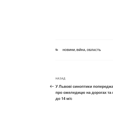
КАТЕГОРІЇ
НОВИНИ
,
ВІЙНА
,
ОБЛАСТЬ
Навігація
Попередній
НАЗАД
записів
запис:
У Львові синоптики попередж
про ожеледицю на дорогах та 
до 14 м/с