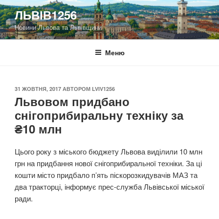
Перейти
ЛЬВІВ1256
до
Новини Львова та Львівщини
вмісту
Меню
ОПУБЛІКОВАНО
31 ЖОВТНЯ, 2017
АВТОРОМ
LVIV1256
Львовом придбано
снігоприбиральну техніку за
₴10 млн
Цього року з міського бюджету Львова виділили 10 млн
грн на придбання нової снігоприбиральної техніки. За ці
кошти місто придбало п’ять піскорозкидувачів МАЗ та
два тракторці, інформує прес-служба Львівської міської
ради.