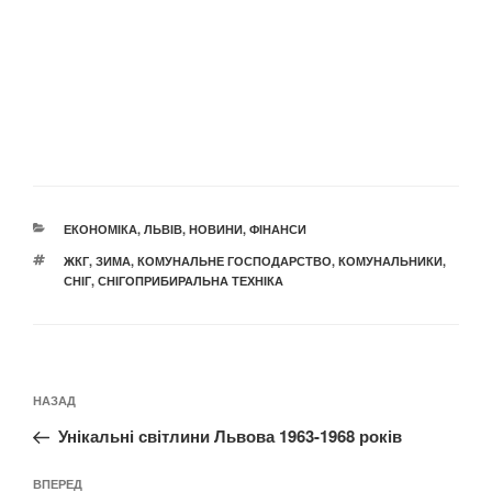
КАТЕГОРІЇ
ЕКОНОМІКА
,
ЛЬВІВ
,
НОВИНИ
,
ФІНАНСИ
ПОЗНАЧКИ
ЖКГ
,
ЗИМА
,
КОМУНАЛЬНЕ ГОСПОДАРСТВО
,
КОМУНАЛЬНИКИ
,
СНІГ
,
СНІГОПРИБИРАЛЬНА ТЕХНІКА
Навігація
Попередній
НАЗАД
записів
запис:
Унікальні світлини Львова 1963-1968 років
Наступний
ВПЕРЕД