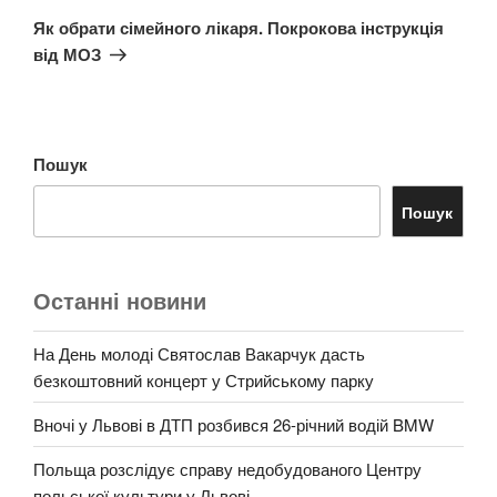
запис
Як обрати сімейного лікаря. Покрокова інструкція
від МОЗ
Пошук
Пошук
Останні новини
На День молоді Святослав Вакарчук дасть
безкоштовний концерт у Стрийському парку
Вночі у Львові в ДТП розбився 26-річний водій BMW
Польща розслідує справу недобудованого Центру
польської культури у Львові