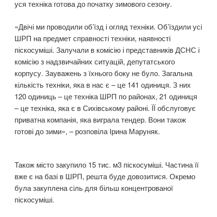
уся техніка готова до початку зимового сезону.
«Двічі ми проводили об’їзд і огляд техніки. Об’їздили усі
ШРП на предмет справності техніки, наявності
піскосуміші. Залучали в комісію і представників ДСНС і
комісію з надзвичайних ситуацій, депутатського
корпусу. Зауважень з їхнього боку не було. Загальна
кількість техніки, яка в нас є – це 141 одиниця. З них
120 одиниць – це техніка ШРП по районах, 21 одиниця
– це техніка, яка є в Сихівському районі. ЇЇ обслуговує
приватна компанія, яка виграла тендер. Вони також
готові до зими», – розповіла Ірина Маруняк.
Також місто закупило 15 тис. м3 піскосуміші. Частина її
вже є на базі в ШРП, решта буде довозитися. Окремо
була закуплена сіль для більш концентрованої
піскосуміші.