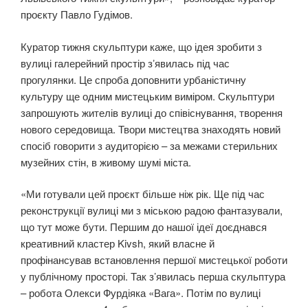
проєкту Павло Гудімов.
Куратор тижня скульптури каже, що ідея зробити з
вулиці галерейний простір зʼявилась під час
прогулянки. Це спроба доповнити урбаністичну
культуру ще одним мистецьким виміром. Скульптури
запрошують жителів вулиці до співіснування, творення
нового середовища. Твори мистецтва знаходять новий
спосіб говорити з аудиторією – за межами стерильних
музейних стін, в живому шумі міста.
«Ми готували цей проєкт більше ніж рік. Ще під час
реконструкції вулиці ми з міською радою фантазували,
що тут може бути. Першим до нашої ідеї доєднався
креативний кластер Kivsh, який власне й
профінансував встановлення першої мистецької роботи
у публічному просторі. Так з’явилась перша скульптура
– робота Олекси Фурдіяка «Вага». Потім по вулиці