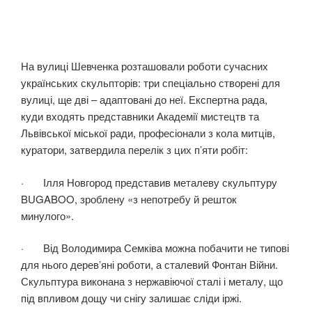
На вулиці Шевченка розташовали роботи сучасних
українських скульпторів: три спеціально створені для
вулиці, ще дві – адаптовані до неї. Експертна рада,
куди входять представники Академії мистецтв та
Львівської міської ради, професіонали з кола митців,
куратори, затвердила перелік з цих п’яти робіт:
· Ілля Новгород представив металеву скульптуру
BUGABOO, зроблену «з непотребу й решток
минулого».
· Від Володимира Семківа можна побачити не типові
для нього деревʼяні роботи, а сталевий Фонтан Війни.
Скульптура виконана з нержавіючої сталі і металу, що
під впливом дощу чи снігу залишає сліди іржі.