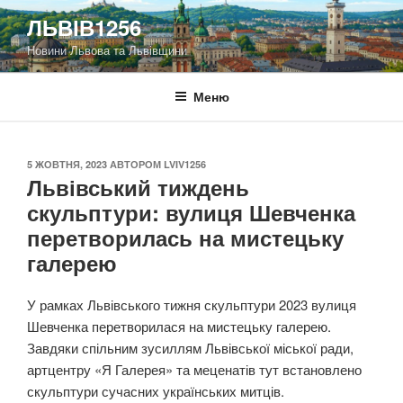
Перейти
ЛЬВІВ1256
до
Новини Львова та Львівщини
вмісту
Меню
ОПУБЛІКОВАНО
5 ЖОВТНЯ, 2023
АВТОРОМ
LVIV1256
Львівський тиждень
скульптури: вулиця Шевченка
перетворилась на мистецьку
галерею
У рамках Львівського тижня скульптури 2023 вулиця
Шевченка перетворилася на мистецьку галерею.
Завдяки спільним зусиллям Львівської міської ради,
артцентру «Я Галерея» та меценатів тут встановлено
скульптури сучасних українських митців.