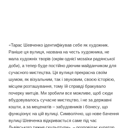
«Тарас Шевченко ідентифікував себе як художник.
Раніше ця вулиця, названа на честь художника, не
мала художніх творів (окрім однієї мозаїки радянської
доби), а тепер буде постійно діючим майданчиком для
сучасного мистецтва. Ця вулиця прекрасна своїм
шумом, як візуальним, так і звуковим, своєю історією,
місцем розташування, тому їй справді бракувало
почерку митців. Ми зробили все можливе, щоб сюди
вбудовувалось сучасне мистецтво, і не за державні
кошти, а за меценатів – забудовників і бізнесу, що
функціонує на цій вулиці. Символічно, що нове бачення
вулиці Шевченка відкривається саме під час
Львівського тижня скульптури», – розповідає куратор