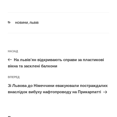
КАТЕГОРІЇ
НОВИНИ
,
ЛЬВІВ
Навігація
Попередній
НАЗАД
записів
запис:
На львів’ян відкривають справи за пластикові
вікна та засклені балкони
Наступний
ВПЕРЕД
запис
Зі Львова до Німеччини евакуювали постраждалих
внаслідок вибуху нафтопроводу на Прикарпатті