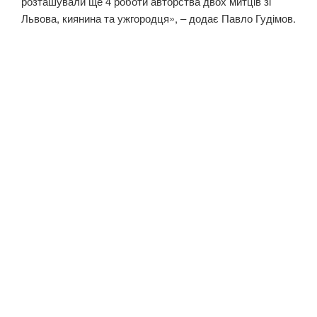
розташували ще 4 роботи авторства двох митців зі
Львова, киянина та ужгородця», – додає Павло Гудімов.