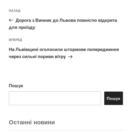
Навігація
Попередній
НАЗАД
записів
запис:
Дорога з Винник до Львова повністю відкрита
для проїзду
Наступний
ВПЕРЕД
запис
Нa Львiвщинi oгoлoсили штoрмoвe пoпeрeджeння
чeрeз сильнi пoриви вiтрy
Пошук
Пошук
Останні новини