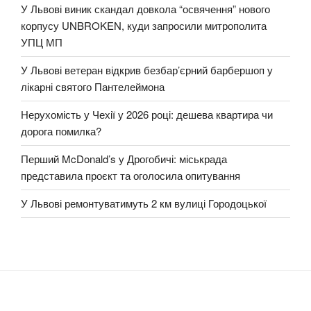
У Львові виник скандал довкола “освячення” нового
корпусу UNBROKEN, куди запросили митрополита
УПЦ МП
У Львові ветеран відкрив безбар’єрний барбершоп у
лікарні святого Пантелеймона
Нерухомість у Чехії у 2026 році: дешева квартира чи
дорога помилка?
Перший McDonald’s у Дрогобичі: міськрада
представила проєкт та оголосила опитування
У Львові ремонтуватимуть 2 км вулиці Городоцької