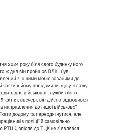
тня 2024 року біля свого будинку його
го ж дня він пройшов ВЛК і був
влений з іншими мобілізованими до
ій частині йому повідомили, що у зв`язку
ходить для військової служби і його
 квітня, ввечері, він дійсно відмовився
та направлення до іншої військової
оїхати додому та переодягнутися, але
рацівників поліції й самовільно
о РТЦК, опісля до ТЦК не з`являвся.