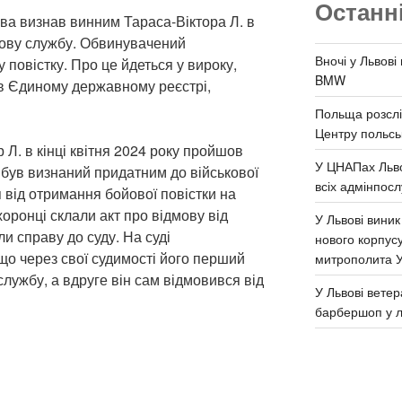
Останн
ва визнав винним Тараса-Віктора Л. в
ькову службу. Обвинувачений
Вночі у Львові
повістку. Про це йдеться у вироку,
BMW
в Єдиному державному реєстрі,
Польща розслі
Центру польськ
 Л. в кінці квітня 2024 року пройшов
У ЦНАПах Льво
а був визнаний придатним до військової
всіх адмінпосл
 від отримання бойової повістки на
ронці склали акт про відмову від
У Львові виник
и справу до суду. На суді
нового корпус
о через свої судимості його перший
митрополита 
службу, а вдруге він сам відмовився від
У Львові ветер
барбершоп у л