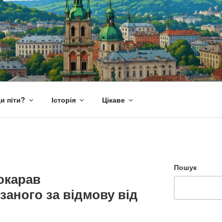
и піти?
Історія
Цікаве
Пошук
окарав
заного за відмову від