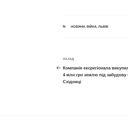
КАТЕГОРІЇ
НОВИНИ
,
ВІЙНА
,
ЛЬВІВ
Навігація
Попередній
НАЗАД
записів
запис:
Компанія ексрегіонала викупи
4 млн грн землю під забудову 
Східниці