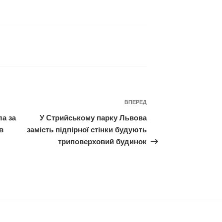
Наступний
ВПЕРЕД
запис
ла за
У Стрийському парку Львова
в
замість підпірної стінки будують
триповерховий будинок