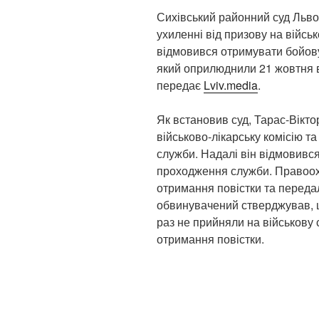
Сихівський районний суд Льво
ухиленні від призову на війс
відмовився отримувати бойову 
який оприлюднили 21 жовтня 
передає
Lviv.media
.
Як встановив суд, Тарас-Віктор
військово-лікарську комісію т
служби. Надалі він відмовився
проходження служби. Правоохо
отримання повістки та передал
обвинувачений стверджував, щ
раз не прийняли на військову 
отримання повістки.