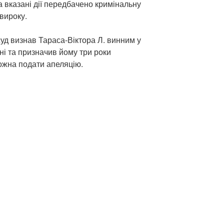
а вказані дії передбачено кримінальну
 вироку.
уд визнав Тараса-Віктора Л. винним у
і та призначив йому три роки
ожна подати апеляцію.