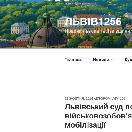
Перейти
до
ЛЬВІВ1256
вмісту
Новини Львова та Львівщини
Головна
Новини
Куд
ОПУБЛІКОВАНО
22 ЖОВТНЯ, 2024
АВТОРОМ
LVIV1256
Львівський суд п
військовозобовʼя
мобілізації