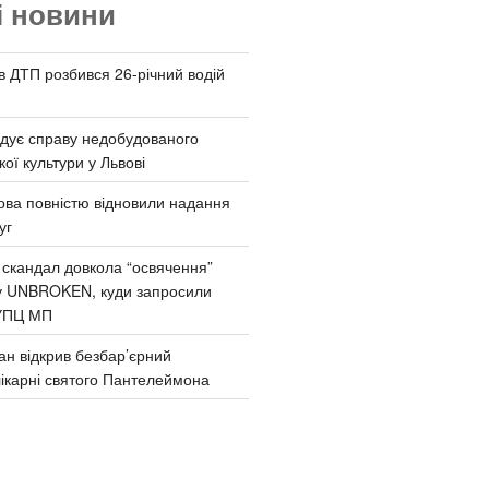
і новини
 в ДТП розбився 26-річний водій
дує справу недобудованого
ої культури у Львові
ва повністю відновили надання
уг
 скандал довкола “освячення”
у UNBROKEN, куди запросили
УПЦ МП
ан відкрив безбар’єрний
ікарні святого Пантелеймона