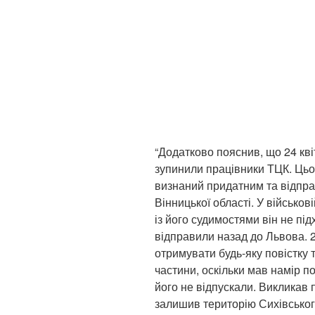
“Додатково пояснив, що 24 кві
зупинили працівники ТЦК. Цьо
визнаний придатним та відпра
Вінницької області. У військов
із його судимостями він не під
відправили назад до Львова. 25
отримувати будь-яку повістку 
частини, оскільки мав намір п
його не відпускали. Викликав п
залишив територію Сихівськог