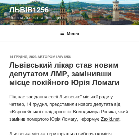
Перейти
ЛЬВІВ1256
до
Новини Львова та Львівщини
вмісту
Меню
ОПУБЛІКОВАНО
14 ГРУДНЯ, 2023
АВТОРОМ
LVIV1256
Львівський лікар став новим
депутатом ЛМР, замінивши
місце покійного Юрія Ломаги
Під час засідання сесії Львівської міської ради у
четвер, 14 грудня, представили нового депутата від
«Європейської солідарності» Володимира Ропяка, який
замінив померлого Юрія Ломагу, інформує
Zaxid.net
.
Львівська міська територіальна виборча комісія