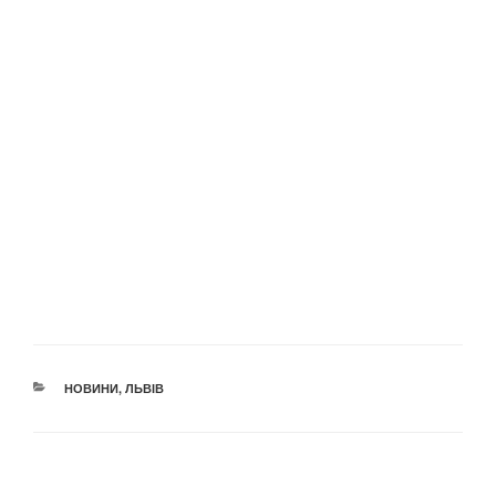
КАТЕГОРІЇ
НОВИНИ
,
ЛЬВІВ
Навігація