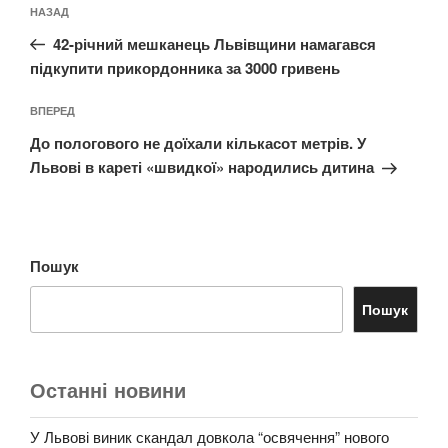
Попередній
НАЗАД
записів
запис:
42-річний мешканець Львівщини намагався
підкупити прикордонника за 3000 гривень
Наступний
ВПЕРЕД
запис
До пологового не доїхали кількасот метрів. У
Львові в кареті «швидкої» народились дитина
Пошук
Пошук
Останні новини
У Львові виник скандал довкола “освячення” нового