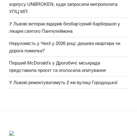
корпусу UNBROKEN, куди запросили митрополита
УПЦ МП
У Львові ветеран відкрив безбар’єрний барбершоп у
лікарні святого Пантелеймона
Нерухомість у Чехії у 2026 році: дешева квартира чи
дорога помилка?
Перший McDonald’s у Дрогобичі: міськрада
представила проєкт та оголосила опитування
У Львові ремонтуватимуть 2 км вулиці Городоцької