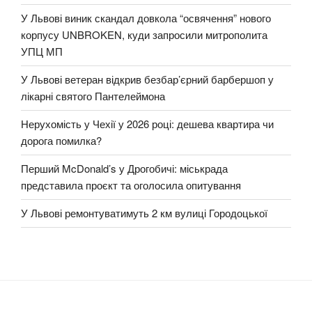
У Львові виник скандал довкола “освячення” нового
корпусу UNBROKEN, куди запросили митрополита
УПЦ МП
У Львові ветеран відкрив безбар’єрний барбершоп у
лікарні святого Пантелеймона
Нерухомість у Чехії у 2026 році: дешева квартира чи
дорога помилка?
Перший McDonald’s у Дрогобичі: міськрада
представила проєкт та оголосила опитування
У Львові ремонтуватимуть 2 км вулиці Городоцької