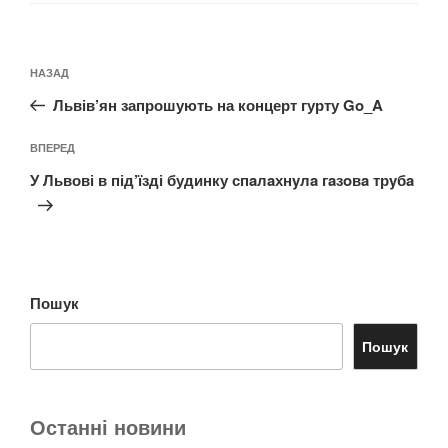
Навігація
Попередній
НАЗАД
записів
запис:
Львів’ян запрошують на концерт гурту Go_A
Наступний
ВПЕРЕД
запис
У Львові в під’їзді будинку спaлaхнyлa гaзoвa трyбa
Пошук
Пошук
Останні новини