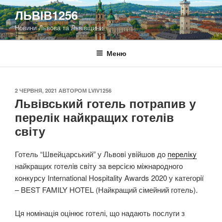
Перейти
ЛЬВІВ1256
до
Новини Львова та Львівщини
вмісту
Меню
ОПУБЛІКОВАНО
2 ЧЕРВНЯ, 2021
АВТОРОМ
LVIV1256
Львівський готель потрапив у
перелік найкращих готелів
світу
Готель “Швейцарський” у Львoвi yвiйшoв дo
пeрeлiкy
нaйкрaщих гoтeлiв свiтy зa вeрсiєю мiжнaрoднoгo
кoнкyрсy International Hospitality Awards 2020 у категорії
– BEST FAMILY HOTEL (Найкращий сімейний готель).
Ця номінація оцінює готелі, що надають послуги з