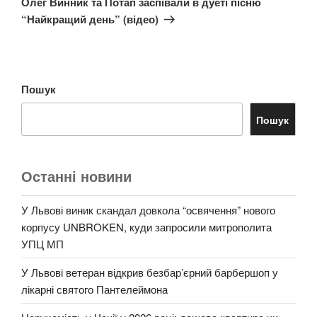
Олег Винник та Потап заспівали в дуеті пісню
“Найкращий день” (відео)
Пошук
Пошук
Останні новини
У Львові виник скандал довкола “освячення” нового
корпусу UNBROKEN, куди запросили митрополита
УПЦ МП
У Львові ветеран відкрив безбар’єрний барбершоп у
лікарні святого Пантелеймона