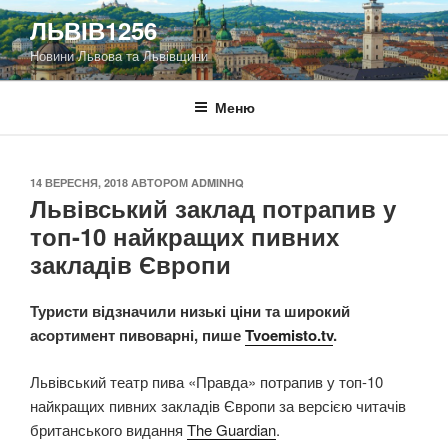
Перейти
ЛЬВІВ1256
до
Новини Львова та Львівщини
вмісту
Меню
ОПУБЛІКОВАНО
14 ВЕРЕСНЯ, 2018
АВТОРОМ
ADMINHQ
Львівський заклад потрапив у
топ-10 найкращих пивних
закладів Європи
Туристи відзначили низькі ціни та широкий
асортимент пивоварні, пише
Tvoemisto.tv
.
Львівський театр пива «Правда» потрапив у топ-10
найкращих пивних закладів Європи за версією читачів
британського видання
The Guardian
.