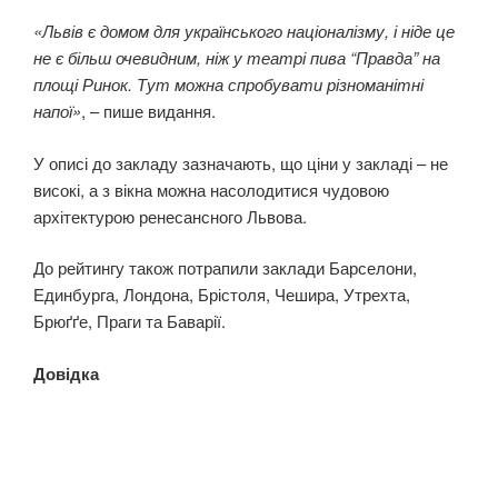
«Львів є домом для українського націоналізму, і ніде це
не є більш очевидним, ніж у театрі пива “Правда” на
площі Ринок. Тут можна спробувати різноманітні
напої»
, – пише видання.
У описі до закладу зазначають, що ціни у закладі – не
високі, а з вікна можна насолодитися чудовою
архітектурою ренесансного Львова.
До рейтингу також потрапили заклади Барселони,
Единбурга, Лондона, Брістоля, Чешира, Утрехта,
Брюґґе, Праги та Баварії.
Довідка