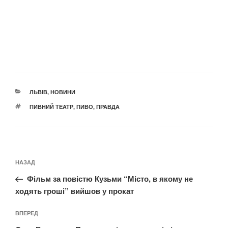
КАТЕГОРІЇ
ЛЬВІВ
,
НОВИНИ
ПОЗНАЧКИ
ПИВНИЙ ТЕАТР
,
ПИВО
,
ПРАВДА
Навігація
Попередній
НАЗАД
записів
запис:
Фільм за повістю Кузьми “Місто, в якому не
ходять гроші” вийшов у прокат
Наступний
ВПЕРЕД
запис