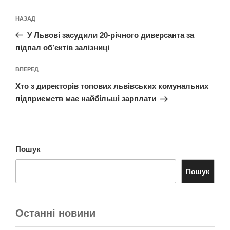
Навігація
Попередній
НАЗАД
записів
запис:
У Львові засудили 20-річного диверсанта за
підпал об’єктів залізниці
Наступний
ВПЕРЕД
запис
Хто з директорів топових львівських комунальних
підприємств має найбільші зарплати
Пошук
Пошук
Останні новини