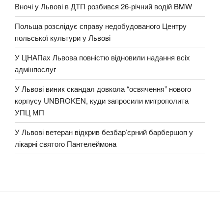
Вночі у Львові в ДТП розбився 26-річний водій BMW
Польща розслідує справу недобудованого Центру
польської культури у Львові
У ЦНАПах Львова повністю відновили надання всіх
адмінпослуг
У Львові виник скандал довкола “освячення” нового
корпусу UNBROKEN, куди запросили митрополита
УПЦ МП
У Львові ветеран відкрив безбар’єрний барбершоп у
лікарні святого Пантелеймона