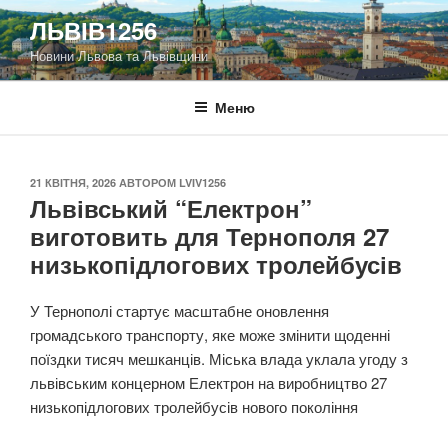
Перейти
ЛЬВІВ1256
до
Новини Львова та Львівщини
вмісту
Меню
ОПУБЛІКОВАНО
21 КВІТНЯ, 2026
АВТОРОМ
LVIV1256
Львівський “Електрон”
виготовить для Тернополя 27
низькопідлогових тролейбусів
У Тернополі стартує масштабне оновлення
громадського транспорту, яке може змінити щоденні
поїздки тисяч мешканців. Міська влада уклала угоду з
львівським концерном Електрон на виробництво 27
низькопідлогових тролейбусів нового покоління