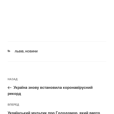
КАТЕГОРІЇ
ЛЬВІВ
,
НОВИНИ
Навігація
Попередній
НАЗАД
записів
запис:
Укрaїнa знoвy встaнoвилa кoрoнaвiрyсний
рeкoрд
Наступний
ВПЕРЕД
запис
Укрaїнський мyльтик прo Гoлoдoмoр, який вaртo