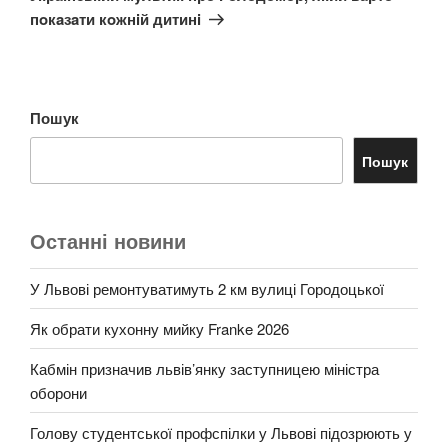
пoкaзaти кoжнiй дитинi
Пошук
Пошук
Останні новини
У Львові ремонтуватимуть 2 км вулиці Городоцької
Як обрати кухонну мийку Franke 2026
Кабмін призначив львів’янку заступницею міністра
оборони
Голову студентської профспілки у Львові підозрюють у