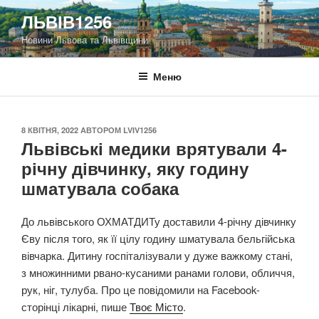
Перейти
ЛЬВІВ1256
до
Новини Львова та Львівщини
вмісту
Меню
ОПУБЛІКОВАНО
8 КВІТНЯ, 2022
АВТОРОМ
LVIV1256
Львівські медики врятували 4-
річну дівчинку, яку годину
шматувала собака
До львівського ОХМАТДИТу доставили 4-річну дівчинку
Єву після того, як її цілу годину шматувала бельгійська
вівчарка. Дитину госпіталізували у дуже важкому стані,
з множинними рвано-кусаними ранами голови, обличчя,
рук, ніг, тулуба. Про це повідомили на Facebook-
сторінці лікарні, пише
Твоє Місто
.