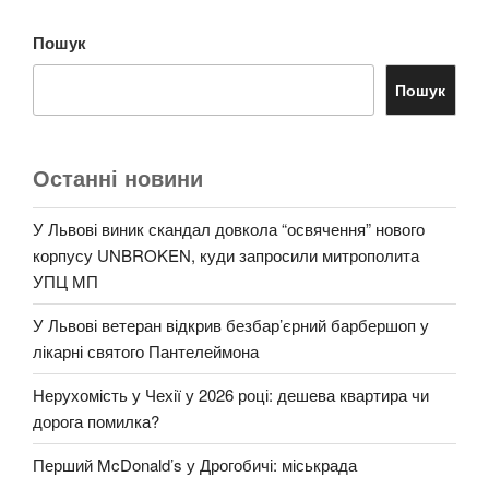
Пошук
Пошук
Останні новини
У Львові виник скандал довкола “освячення” нового
корпусу UNBROKEN, куди запросили митрополита
УПЦ МП
У Львові ветеран відкрив безбар’єрний барбершоп у
лікарні святого Пантелеймона
Нерухомість у Чехії у 2026 році: дешева квартира чи
дорога помилка?
Перший McDonald’s у Дрогобичі: міськрада