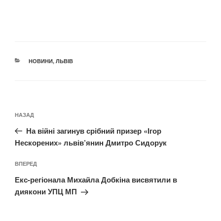
КАТЕГОРІЇ
НОВИНИ
,
ЛЬВІВ
Навігація
Попередній
НАЗАД
записів
запис:
На війні загинув срібний призер «Ігор
Нескорених» львів’янин Дмитро Сидорук
Наступний
ВПЕРЕД
запис
Екс-регіонала Михайла Добкіна висвятили в
диякони УПЦ МП