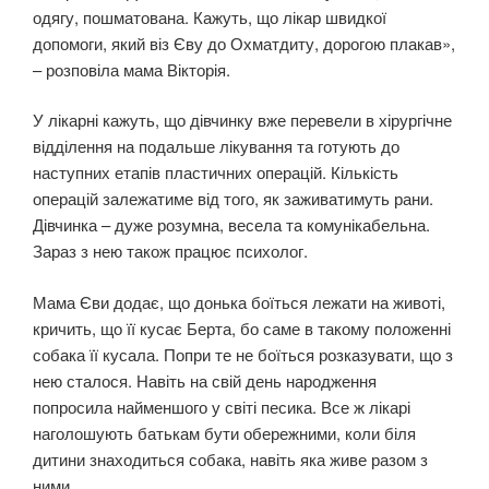
одягу, пошматована. Кажуть, що лікар швидкої
допомоги, який віз Єву до Охматдиту, дорогою плакав»,
– розповіла мама Вікторія.
У лікарні кажуть, що дівчинку вже перевели в хірургічне
відділення на подальше лікування та готують до
наступних етапів пластичних операцій. Кількість
операцій залежатиме від того, як заживатимуть рани.
Дівчинка – дуже розумна, весела та комунікабельна.
Зараз з нею також працює психолог.
Мама Єви додає, що донька боїться лежати на животі,
кричить, що її кусає Берта, бо саме в такому положенні
собака її кусала. Попри те не боїться розказувати, що з
нею сталося. Навіть на свій день народження
попросила найменшого у світі песика. Все ж лікарі
наголошують батькам бути обережними, коли біля
дитини знаходиться собака, навіть яка живе разом з
ними.