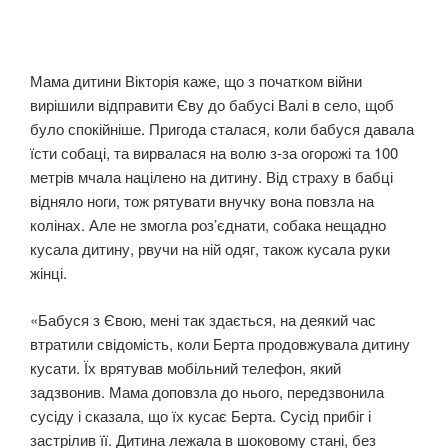
Мама дитини Вікторія каже, що з початком війни
вирішили відправити Єву до бабусі Валі в село, щоб
було спокійніше. Пригода сталася, коли бабуся давала
їсти собаці, та вирвалася на волю з-за огорожі та 100
метрів мчала націлено на дитину. Від страху в бабці
відняло ноги, тож рятувати внучку вона повзла на
колінах. Але не змогла роз’єднати, собака нещадно
кусала дитину, рвучи на ній одяг, також кусала руки
жінці.
«Бабуся з Євою, мені так здається, на деякий час
втратили свідомість, коли Берта продовжувала дитину
кусати. Їх врятував мобільний телефон, який
задзвонив. Мама доповзла до нього, передзвонила
сусіду і сказала, що їх кусає Берта. Сусід прибіг і
застрілив її. Дитина лежала в шоковому стані, без