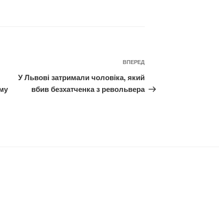
Наступний
ВПЕРЕД
запис
У Львові затримали чоловіка, який
му
вбив безхатченка з револьвера