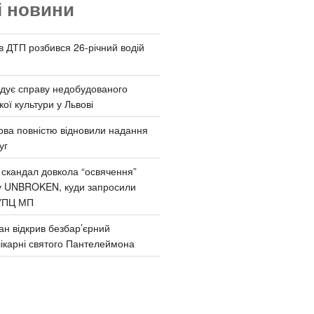
і новини
 в ДТП розбився 26-річний водій
дує справу недобудованого
ої культури у Львові
ва повністю відновили надання
уг
 скандал довкола “освячення”
у UNBROKEN, куди запросили
УПЦ МП
ан відкрив безбар’єрний
ікарні святого Пантелеймона