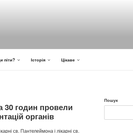
и піти?
Історія
Цікаве
Пошук
за 30 годин провели
нтацій органів
ікарні св. Пантелеймона і лікарні св.