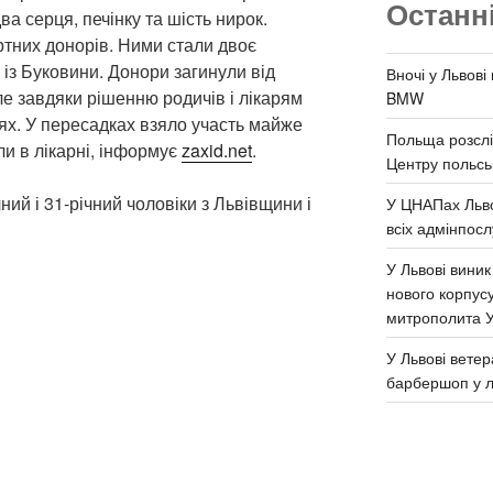
Останн
а серця, печінку та шість нирок.
тних донорів. Ними стали двоє
 із Буковини. Донори загинули від
Вночі у Львові
ле завдяки рішенню родичів і лікарям
BMW
х. У пересадках взяло участь майже
Польща розслі
и в лікарні, інформує
zaxid.net
.
Центру польськ
ний і 31-річний чоловіки з Львівщини і
У ЦНАПах Льво
всіх адмінпосл
У Львові виник
нового корпус
митрополита 
У Львові ветер
барбершоп у л