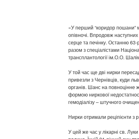
«У перший “коридор пошани” 
опівночі. Впродовж наступних 
серце та печінку. Останню 63-
разом з спеціалістами Націонал
трансплантології ім.О.О. Шалі
У той час ще дві нирки переса
привезли з Чернівців, куди льв
органів. Шанс на повноцінне 
формою ниркової недостатност
гемодіалізу – штучного очищен
Нирки отримали реціпієнти з різ
У цей же час у лікарні св. Лу