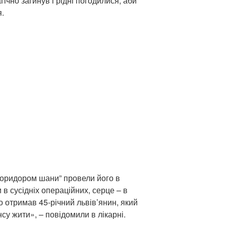
гічно загинув і рідні погодилися, аби
.
коридором шани” провели його в
в сусідніх операційних, серце – в
о отримав 45-річний львів’янин, який
нсу жити», – повідомили в лікарні.