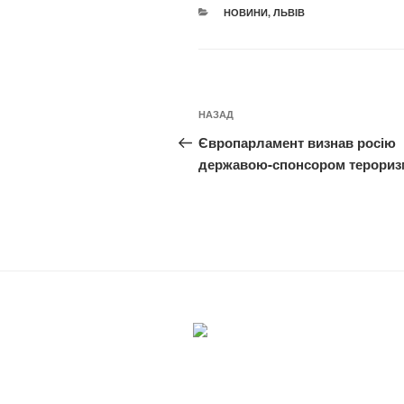
КАТЕГОРІЇ
НОВИНИ
,
ЛЬВІВ
Навігація
Попередній
НАЗАД
записів
запис:
Європарламент визнав росію
державою-спонсором терориз