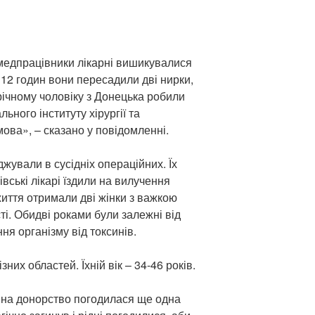
медпрацівники лікарні вишикувалися
12 годин вони пересадили дві нирки,
річному чоловіку з Донецька робили
ьного інституту хірургії та
мова», – сказано у повідомленні.
джували в сусідніх операційних. Їх
івські лікарі їздили на вилучення
життя отримали дві жінки з важкою
і. Обидві роками були залежні від
ня організму від токсинів.
них областей. Їхній вік – 34-46 років.
ки на донорство погодилася ще одна