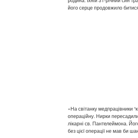
родина. Їхній 31-річний син тра
його серце продовжило битися
«На світанку медпрацівники “
операційну. Нирки пересадили 
лікарні св. Пантелеймона. Йог
без цієї операції не мав би ша