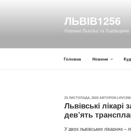
Перейти
до
ЛЬВІВ1256
вмісту
Новини Львова та Львівщини
Головна
Новини
Куд
ОПУБЛІКОВАНО
23 ЛИСТОПАДА, 2022
АВТОРОМ
LVIV1256
Львівські лікарі 
дев’ять транспла
У двох львівських лікарнях – л