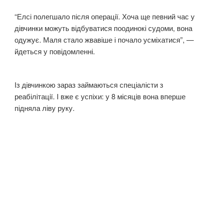
“Елсі полегшало після операції. Хоча ще певний час у
дівчинки можуть відбуватися поодинокі судоми, вона
одужує. Маля стало жвавіше і почало усміхатися”, —
йдеться у повідомленні.
Із дівчинкою зараз займаються спеціалісти з
реабілітації. І вже є успіхи: у 8 місяців вона вперше
підняла ліву руку.