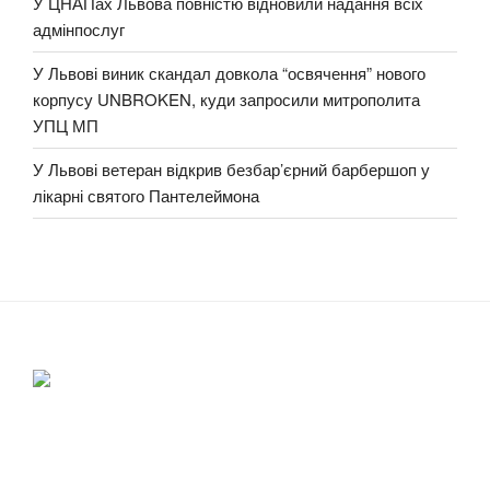
У ЦНАПах Львова повністю відновили надання всіх
адмінпослуг
У Львові виник скандал довкола “освячення” нового
корпусу UNBROKEN, куди запросили митрополита
УПЦ МП
У Львові ветеран відкрив безбар’єрний барбершоп у
лікарні святого Пантелеймона