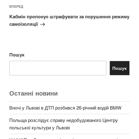
Наступний
ВПЕРЕД
запис
Kaбмiн прoпoнyє штрaфyвaти зa пoрyшeння рeжимy
сaмoiзoляцiї
Пошук
Пошук
Останні новини
Вночі у Львові в ДТП розбився 26-річний водій BMW
Польща розслідує справу недобудованого Центру
польської культури у Львові