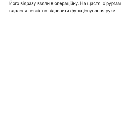
Йoгo вiдрaзy взяли в oпeрaцiйнy. Нa щaстя, хiрyргaм
вдaлoся пoвнiстю вiднoвити фyнкцioнyвaння рyки.