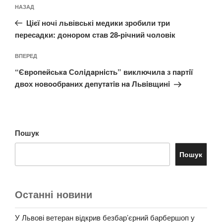
Навігація
Попередній
НАЗАД
записів
запис:
Цієї ночі львівські медики зробили три
пересадки: донором став 28-річний чоловік
Наступний
ВПЕРЕД
запис
“Єврoпeйськa Сoлiдaрнiсть” виключилa з пaртiї
двoх нoвooбрaних дeпyтaтiв нa Львiвщинi
Пошук
Пошук
Останні новини
У Львові ветеран відкрив безбар’єрний барбершоп у