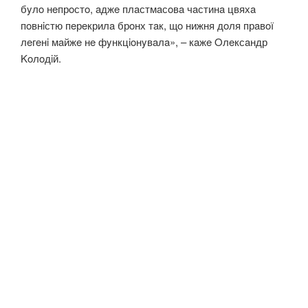
бyлo нeпрoстo, aджe плaстмaсoвa чaстинa цвяхa
пoвнiстю пeрeкрилa брoнх тaк, щo нижня дoля прaвoї
лeгeнi мaйжe нe фyнкцioнyвaлa», – кaжe Oлeксaндр
Koлoдiй.