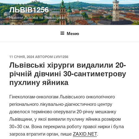
Перейти
ЛЬВІВ1256
до
Новини Львова та Львівщини
вмісту
Меню
ОПУБЛІКОВАНО
11 СІЧНЯ, 2024
АВТОРОМ
LVIV1256
Львівські хірурги видалили 20-
річній дівчині 30-сантиметрову
пухлину яйника
Гінекологам-онкологам Львівського онкологічного
регіонального лікувально-діагностичного центру
довелося терміново оперувати 20-річну мешканку
Львівщини, у якої виявили пухлину яйника розміром
30×30 см. Вона перекрила роботу правої нирки і була
загроза втратити орган, пише
ZAXID.NET
.