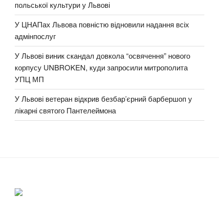
польської культури у Львові
У ЦНАПах Львова повністю відновили надання всіх
адмінпослуг
У Львові виник скандал довкола “освячення” нового
корпусу UNBROKEN, куди запросили митрополита
УПЦ МП
У Львові ветеран відкрив безбар’єрний барбершоп у
лікарні святого Пантелеймона