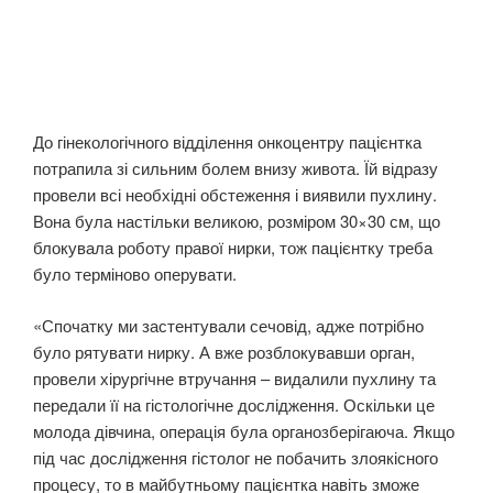
До гінекологічного відділення онкоцентру пацієнтка
потрапила зі сильним болем внизу живота. Їй відразу
провели всі необхідні обстеження і виявили пухлину.
Вона була настільки великою, розміром 30×30 см, що
блокувала роботу правої нирки, тож пацієнтку треба
було терміново оперувати.
«Спочатку ми застентували сечовід, адже потрібно
було рятувати нирку. А вже розблокувавши орган,
провели хірургічне втручання – видалили пухлину та
передали її на гістологічне дослідження. Оскільки це
молода дівчина, операція була органозберігаюча. Якщо
під час дослідження гістолог не побачить злоякісного
процесу, то в майбутньому пацієнтка навіть зможе