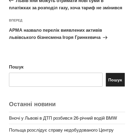
Львів’яни можуть отримати нові суми в
платіжках за розподіл газу, хоча тариф не змінився
Наступний
ВПЕРЕД
запис
АРМА назвало перелік виявлених активів
львівського бізнесмена Ігоря Гринкевича
Пошук
Пошук
Останні новини
Вночі у Львові в ДТП розбився 26-річний водій BMW
Польща розслідує справу недобудованого Центру