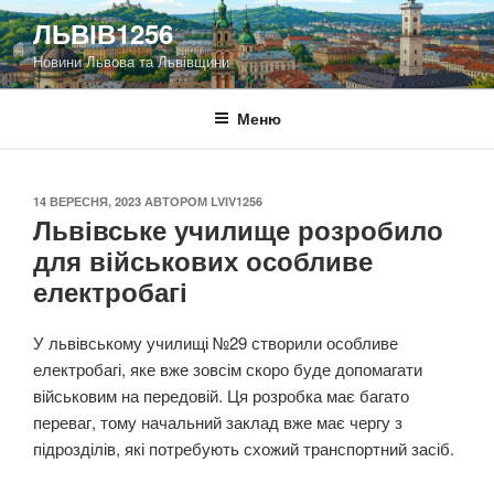
Перейти
ЛЬВІВ1256
до
Новини Львова та Львівщини
вмісту
Меню
ОПУБЛІКОВАНО
14 ВЕРЕСНЯ, 2023
АВТОРОМ
LVIV1256
Львівське училище розробило
для військових особливе
електробагі
У львівському училищі №29 створили особливе
електробагі, яке вже зовсім скоро буде допомагати
військовим на передовій. Ця розробка має багато
переваг, тому начальний заклад вже має чергу з
підрозділів, які потребують схожий транспортний засіб.