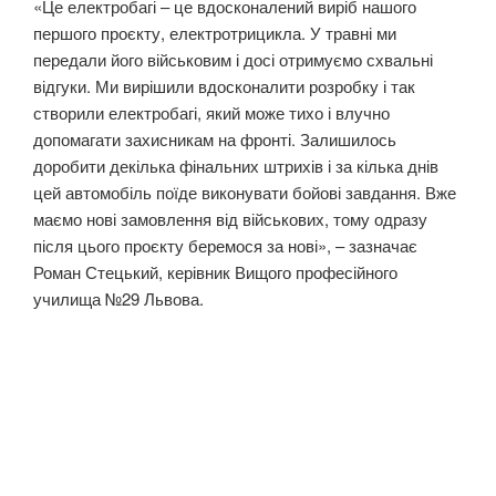
«Це електробагі – це вдосконалений виріб нашого
першого проєкту, електротрицикла. У травні ми
передали його військовим і досі отримуємо схвальні
відгуки. Ми вирішили вдосконалити розробку і так
створили електробагі, який може тихо і влучно
допомагати захисникам на фронті. Залишилось
доробити декілька фінальних штрихів і за кілька днів
цей автомобіль поїде виконувати бойові завдання. Вже
маємо нові замовлення від військових, тому одразу
після цього проєкту беремося за нові», – зазначає
Роман Стецький, керівник Вищого професійного
училища №29 Львова.