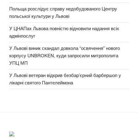
Польща розслідує справу недобудованого Центру
польської культури у Львові
У ЦНАПах Львова повністю відновили надання всіх
адмінпослуг
У Львові виник скандал довкола “освячення” нового
корпусу UNBROKEN, куди запросили митрополита
УПЦ МП
У Львові ветеран відкрив безбар’єрний барбершоп у
лікарні святого Пантелеймона