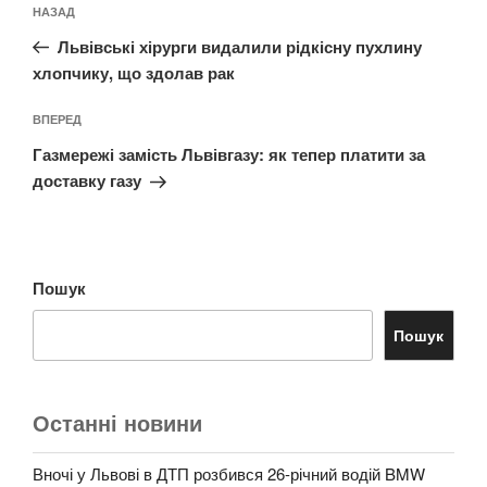
Попередній
НАЗАД
записів
запис:
Львівські хірурги видалили рідкісну пухлину
хлопчику, що здолав рак
Наступний
ВПЕРЕД
запис
Газмережі замість Львівгазу: як тепер платити за
доставку газу
Пошук
Пошук
Останні новини
Вночі у Львові в ДТП розбився 26-річний водій BMW