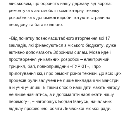
військовим, що боронять нашу державу від ворога:
ремонтують автомобілі і комп’ютерну техніку,
розробляють допоміжні вироби, готують страви на
передову та багато іншого.
«Від початку повномасштабного вторгнення всі 17
закладів, які фінансуються з міського бюджету, дуже
активно допомагають Збройним силам. Мова йде і
простворення унікальних розробок – електричний
трицикл, багі, повнопривідний «ГУРКІТ», і про
приготування їжі, і про ремонт різної техніки. До всіх цих
процесів були залучені не лише викладачі чи майстри,
а й учні училищ. В такий спосіб наші діти мають нагоду
не лише навчатись, а й допомагати наближати нашу
перемогу», – наголошує Богдан Іванусь, начальник
відділу професійної освіти Львівської міської ради.