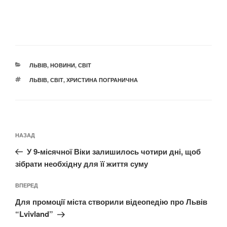
КАТЕГОРІЇ
ЛЬВІВ
,
НОВИНИ
,
СВІТ
ПОЗНАЧКИ
ЛЬВІВ
,
СВІТ
,
ХРИСТИНА ПОГРАНИЧНА
Навігація
Попередній
НАЗАД
записів
запис:
У 9-місячної Віки залишилось чотири дні, щоб
зібрати необхідну для її життя суму
Наступний
ВПЕРЕД
запис
Для промоції міста створили відеопедію про Львів
“Lvivland”