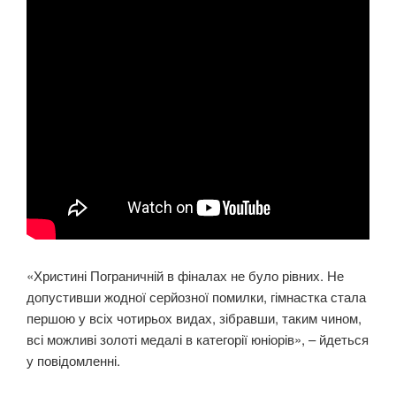
«Христині Пограничній в фіналах не було рівних. Не
допустивши жодної серйозної помилки, гімнастка стала
першою у всіх чотирьох видах, зібравши, таким чином,
всі можливі золоті медалі в категорії юніорів», – йдеться
у повідомленні.