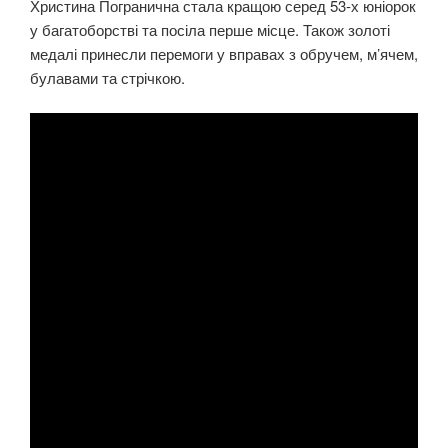
Христина Погранична стала кращою серед 53-х юніорок
у багатоборстві та посіла перше місце. Також золоті
медалі принесли перемоги у вправах з обручем, м’ячем,
булавами та стрічкою.