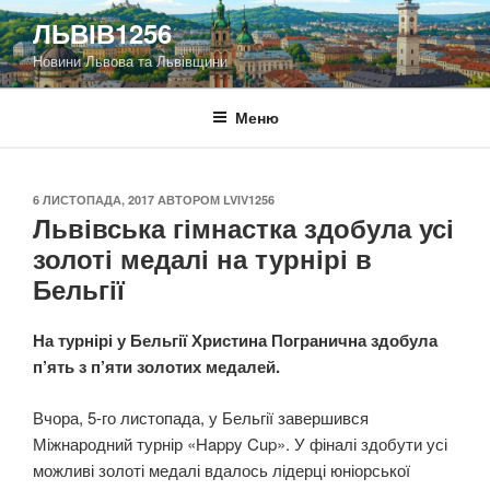
Перейти
ЛЬВІВ1256
до
Новини Львова та Львівщини
вмісту
Меню
ОПУБЛІКОВАНО
6 ЛИСТОПАДА, 2017
АВТОРОМ
LVIV1256
Львівська гімнастка здобула усі
золоті медалі на турнірі в
Бельгії
На турнірі у Бельгії Христина Погранична здобула
п’ять з п’яти золотих медалей.
Вчора, 5-го листопада, у Бельгії завершився
Міжнародний турнір «Happy Cup». У фіналі здобути усі
можливі золоті медалі вдалось лідерці юніорської