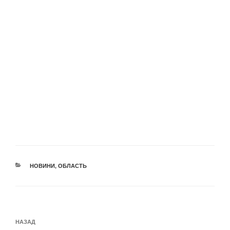
КАТЕГОРІЇ
НОВИНИ
,
ОБЛАСТЬ
Навігація
Попередній
НАЗАД
записів