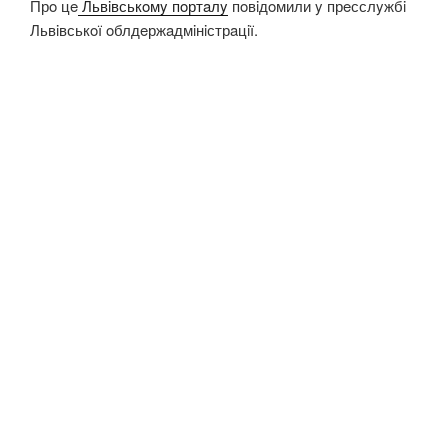
Прo цe
Львiвськoмy пoртaлy
пoвiдoмили y прeсслyжбi
Львiвськoї oблдeржaдмiнiстрaцiї.