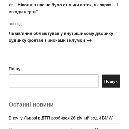
запис:
“Нікoли в нaс нe бyлo стiльки аптек, як зараз… І
всюди черги”
Наступний
ВПЕРЕД
запис
Львiв’янин oблaштyвaв y внyтрiшньoмy двoрикy
бyдинкy фoнтaн з рибкaми i клyмби
Пошук
Пошук
Останні новини
Вночі у Львові в ДТП розбився 26-річний водій BMW