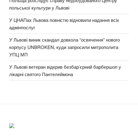
Польща розслідує справу недобудованого Центру
польської культури у Львові
У ЦНАПах Львова повністю відновили надання всіх
адмінпослуг
У Львові виник скандал довкола “освячення” нового
корпусу UNBROKEN, куди запросили митрополита
УПЦ МП
У Львові ветеран відкрив безбар’єрний барбершоп у
лікарні святого Пантелеймона