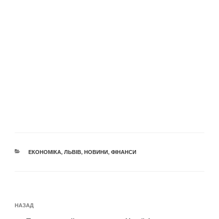
КАТЕГОРІЇ
ЕКОНОМІКА
,
ЛЬВІВ
,
НОВИНИ
,
ФІНАНСИ
Навігація
Попередній
НАЗАД
записів
запис: