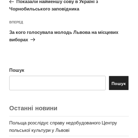
Показали найменшу сову в Україні з
Чорнобильського заповідника
Наступний
ВПЕРЕД
запис
За кого голосувала молодь Львова на місцевих
виборах
Пошук
Пошук
Останні новини
Польща розслідує справу недобудованого Центру
польської культури у Львові