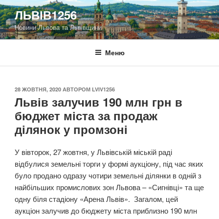
Перейти
ЛЬВІВ1256
до
Новини Львова та Львівщини
вмісту
Меню
ОПУБЛІКОВАНО
28 ЖОВТНЯ, 2020
АВТОРОМ
LVIV1256
Львів залучив 190 млн грн в
бюджет міста за продаж
ділянок у промзоні
У вівторок, 27 жовтня, у Львівській міській раді
відбулися земельні торги у формі аукціону, під час яких
було продано одразу чотири земельні ділянки в одній з
найбільших промислових зон Львова – «Сигнівці» та ще
одну біля стадіону «Арена Львів». Загалом, цей
аукціон залучив до бюджету міста приблизно 190 млн