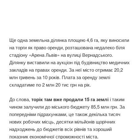
Ще одна земельна ділянка площею 4,6 га, яку виносили
на торги як право оренди, розташована недалеко біля
стадіону «Арена Львів» на вулиці Вернадського.
Ділянку виставили на аукціон під будівництво медичних
закладів на правах оренди. За неї місто отримає 20,2
млн гривень за 10 років. Плата за оренду землі
складатиме по 2 млн 20 тис грн на рік.
До слова,
торік там вже продали 15 га землі
і таким
чином залучили до міського бюджету 85,5 млн грн. За
попередніми підрахунками, це також декілька тисяч
нових робочих місць, десятки мільйонів щорічних
надходжень до бюджетів всіх рівнів та хороший
показник економічної спроможності міста.