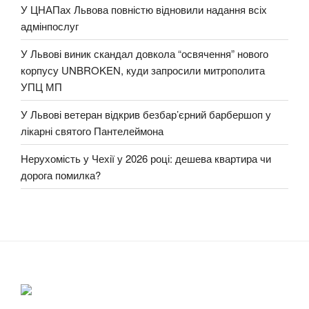
У ЦНАПах Львова повністю відновили надання всіх
адмінпослуг
У Львові виник скандал довкола “освячення” нового
корпусу UNBROKEN, куди запросили митрополита
УПЦ МП
У Львові ветеран відкрив безбар’єрний барбершоп у
лікарні святого Пантелеймона
Нерухомість у Чехії у 2026 році: дешева квартира чи
дорога помилка?