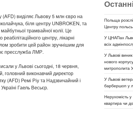
Останн
у (AFD) виділяє Львову 5 млн євро на
Польща розслі
иколайчука, біля центру UNBROKEN, та
Центру польськ
майбутньої трамвайної колії. Це
 реабілітаційного центру, лікарні
У ЦНАПах Льво
всіх адмінпосл
лом зробити цей район зручнішим для
яє пресслужба ЛМР.
У Львові виник
нового корпус
исали у Львові сьогодні, 18 червня,
митрополита 
й, головний виконавчий директор
У Львові ветер
ку (AFD) Ремі Ріу та Надзвичайний і
барбершоп у л
Україні Гаель Весьєр.
Нерухомість у 
квартира чи д