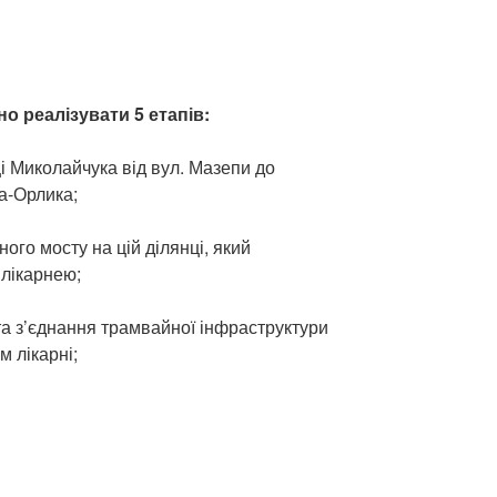
о реалізувати 5 етапів:
ці Миколайчука від вул. Мазепи до
а-Орлика;
ного мосту на цій ділянці, який
 лікарнею;
 та з’єднання трамвайної інфраструктури
м лікарні;