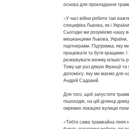
основа для прокладання трам
«У часі війни робити такі важ
специфіка Львова, як і Україн
Сьогодні ми розуміємо нашу ве
мешканцями Львова, України,
партнерами. Підтримка, яку м
працювати та бути кращими. І
резервувати велику кількість 
Тому ще раз дякую Франції та
допомогу, яку ми маємо для н
Андрій Садовий.
Для того, щоб запустити трамв
пішоходів, на цій ділянці дов
окремих локаціях вулицю пониз
«Тобто сама трамвайна лінія н
будуть підготовчі роботи, які 