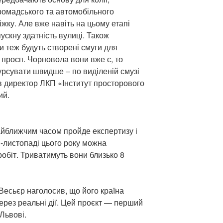
громадського та автомобільного
іжку. Але вже навіть на цьому етапі
ускну здатність вулиці. Також
и теж будуть створені смуги для
 просп. Чорновола вони вже є, то
урсувати швидше – по виділеній смузі
в директор ЛКП «Інститут просторового
ий.
найближчим часом пройде експертизу і
ні-листопаді цього року можна
обіт. Триватимуть вони близько 8
 Весьєр наголосив, що його країна
ерез реальні дії. Цей проєкт — перший
Львові.