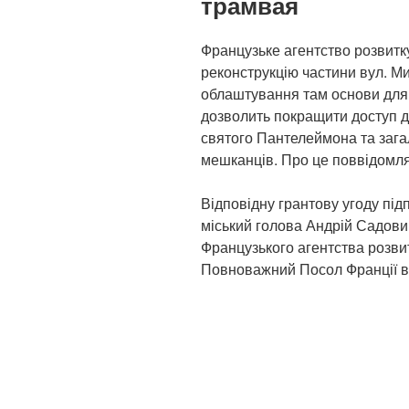
трамвая
Французьке агентство розвитк
реконструкцію частини вул. М
облаштування там основи для 
дозволить покращити доступ до
святого Пантелеймона та зага
мешканців. Про це поввідомл
Відповідну грантову угоду підп
міський голова Андрій Садови
Французького агентства розвит
Повноважний Посол Франції в 