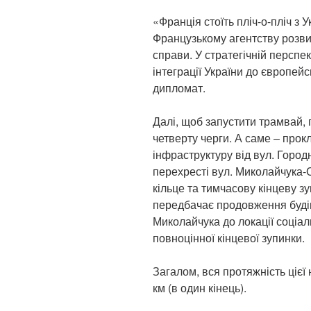
«Франція стоїть пліч-о-пліч з У
Французькому агентству розвит
справи. У стратегічній перспе
інтеграції України до європей
дипломат.
Далі, щоб запустити трамвай, 
четверту черги. А саме – прок
інфраструктуру від вул. Город
перехресті вул. Миколайчука
кільце та тимчасову кінцеву зу
передбачає продовження будів
Миколайчука до локації соціа
повноцінної кінцевої зупинки.
Загалом, вся протяжність цієї 
км (в один кінець).