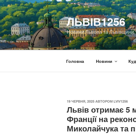
Перейти
до
ЛЬВІВ1256
вмісту
Новини Львова та Львівщини
Головна
Новини
Куд
ОПУБЛІКОВАНО
19 ЧЕРВНЯ, 2025
АВТОРОМ
LVIV1256
Львів отримає 5 
Франції на рекон
Миколайчука та п