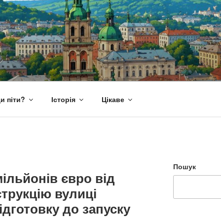
и піти?
Історія
Цікаве
Пошук
мільйонів євро від
струкцію вулиці
ідготовку до запуску