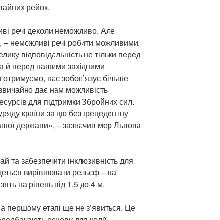
вайних рейок.
ливі речі деколи неможливо. Але
и, – неможливі речі робити можливими.
лику відповідальність не тільки перед
 а й перед нашими західними
и отримуємо, нас зобов’язує більше
 звичайно дає нам можливість
ресурсів для підтримки Збройних сил.
 уряду країни за цю безпрецедентну
ашої держави», – зазначив мер Львова
ай та забезпечити інклюзивність для
едеться вирівнювати рельєф – на
ять на рівень від 1,5 до 4 м.
а першому етапі ще не з’явиться. Це
передбачають основу для колії,