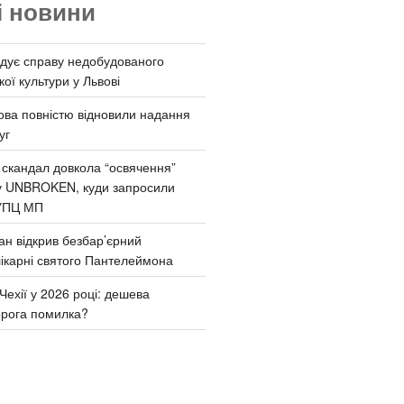
і новини
дує справу недобудованого
ої культури у Львові
ва повністю відновили надання
уг
 скандал довкола “освячення”
у UNBROKEN, куди запросили
УПЦ МП
ан відкрив безбар’єрний
ікарні святого Пантелеймона
Чехії у 2026 році: дешева
орога помилка?