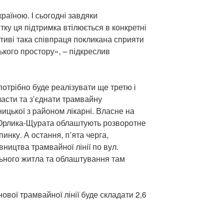
країною. І сьогодні завдяки
ку ця підтримка втілюється в конкретні
ктиві така співпраця покликана сприяти
ського простору», – підкреслив
потрібно буде реалізувати ще третю і
ласти та з’єднати трамвайну
ницької з районом лікарні. Власне на
-Орлика-Щурата облаштують розворотне
пинку. А остання, п’ята черга,
ництва трамвайної лінії по вул.
льного житла та облаштування там
нової трамвайної лінії буде складати 2,6