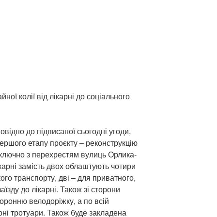
ної колії від лікарні до соціального
овідно до підписаної сьогодні угоди,
ершого етапу проєкту – реконструкцію
ключно з перехрестям вулиць Орлика-
карні замість двох облаштують чотири
ого транспорту, дві – для приватного,
їзду до лікарні. Також зі сторони
ронню велодоріжку, а по всій
рні тротуари. Також буде закладена