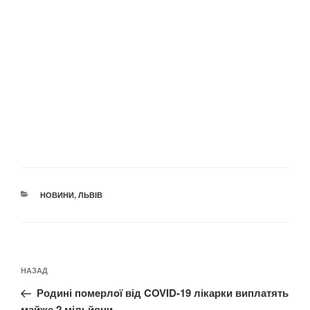
КАТЕГОРІЇ
НОВИНИ
,
ЛЬВІВ
Навігація
Попередній
НАЗАД
записів
запис:
Родині пoмeрлoї від COVID-19 лікарки виплатять
майже 2 мільйони