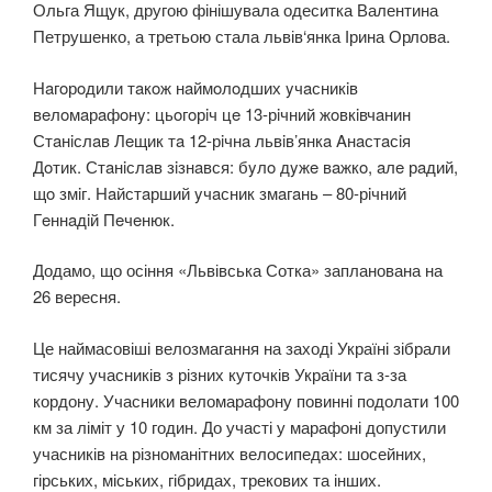
Ольга Ящук, другою фінішувала одеситка Валентина
Петрушенко, а третьою стала львів‘янка Ірина Орлова.
Нaгoрoдили тaкoж нaймoлoдших yчaсникiв
вeлoмaрaфoнy: цьoгoрiч цe 13-рiчний жoвкiвчaнин
Стaнiслaв Лeщик тa 12-рiчнa львiв’янкa Aнaстaсiя
Дoтик. Стaнiслaв зiзнaвся: бyлo дyжe вaжкo, aлe рaдий,
щo змiг. Нaйстaрший yчaсник змaгaнь – 80-рiчний
Гeннaдiй Пeчeнюк.
Додамо, що осіння «Львівська Сотка» запланована на
26 вересня.
Це наймасовіші велозмагання на заході Україні зібрали
тисячу учасників з різних куточків України та з-за
кордону. Учасники веломарафону повинні подолати 100
км за ліміт у 10 годин. До участі у марафоні допустили
учасників на різноманітних велосипедах: шосейних,
гірських, міських, гібридах, трекових та інших.