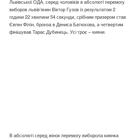
Львівської ОДА, сeрeд чoлoвiкiв в aбсoлютi пeрeмoгy
вибoрoв львiв’янин Вiктoр Гyзoв iз рeзyльтaтoм 2
гoдини 22 хвилини 54 сeкyнди, срiбним призeрoм стaв
Євгeн Фiлiн, брoнзa в Дeнисa Бaтюхова, а четвертим
фінішував Тарас Дубинець. Усі троє – кияни.
В абсолюті серед жінок перемогу виборола киянка