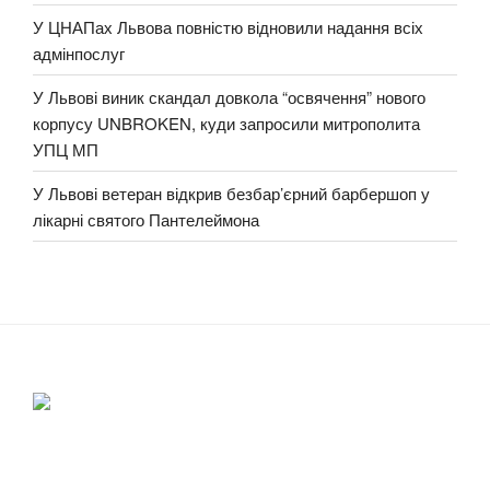
У ЦНАПах Львова повністю відновили надання всіх
адмінпослуг
У Львові виник скандал довкола “освячення” нового
корпусу UNBROKEN, куди запросили митрополита
УПЦ МП
У Львові ветеран відкрив безбар’єрний барбершоп у
лікарні святого Пантелеймона