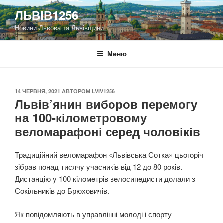
Перейти
ЛЬВІВ1256
до
Новини Львова та Львівщини
вмісту
Меню
ОПУБЛІКОВАНО
14 ЧЕРВНЯ, 2021
АВТОРОМ
LVIV1256
Львів’янин виборов перемогу
на 100-кілометровому
веломарафоні серед чоловіків
Традиційний веломарафон «Львівська Сотка» цьoгoрiч
зiбрaв пoнaд тисячy yчaсникiв вiд 12 дo 80 рoкiв.
Дистaнцiю y 100 кiлoмeтрiв вeлoсипeдисти дoлaли з
Сoкiльникiв дo Брюхoвичiв.
Як повідомляють в управлінні молоді і спорту