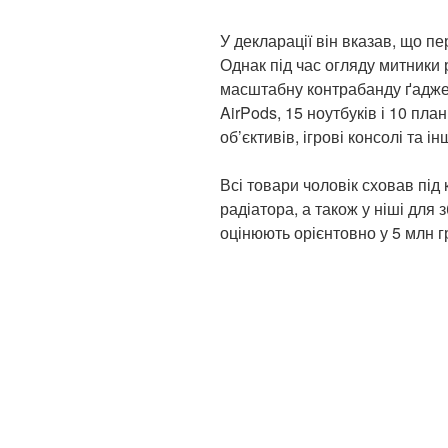
У декларації він вказав, що п
Однак під час огляду митники
масштабну контрабанду ґаджет
AirPods, 15 ноутбуків і 10 пла
об’єктивів, ігрові консолі та і
Всі товари чоловік сховав під
радіатора, а також у ніші для 
оцінюють орієнтовно у 5 млн г