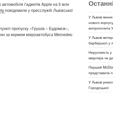
Останн
 автомобіля ґаджетів Apple на 5 млн
алу
повідомили у пресслужбі Львівської
У Львові виник
нового корпус
митрополита 
пункті пропуску «Грушів – Будомєж»,
нин за кермом мікроавтобуса Mercedes-
У Львові ветер
барбершоп у л
Нерухомість у 
квартира чи д
Перший McDona
представила п
У Львові ремон
Городоцької