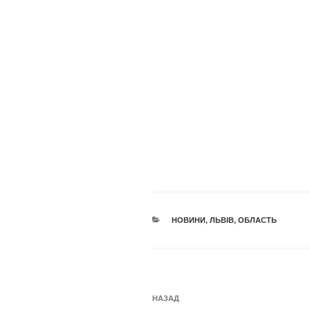
КАТЕГОРІЇ
НОВИНИ
,
ЛЬВІВ
,
ОБЛАСТЬ
Навігація
Попередній
НАЗАД