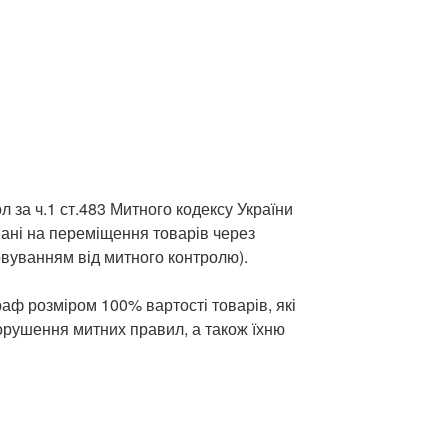
 за ч.1 ст.483 Митного кодексу України
вані на переміщення товарів через
овуванням від митного контролю).
аф розміром 100% вартості товарів, які
рушення митних правил, а також їхню