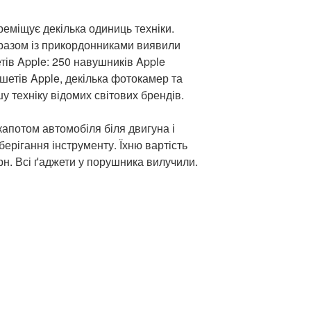
ереміщує декілька одиниць техніки.
 разом із прикордонниками виявили
ів Apple: 250 навушників Apple
ншетів Apple, декілька фотокамер та
ншу техніку відомих світових брендів.
 капотом автомобіля біля двигуна і
зберігання інструменту. Їхню вартість
рн. Всі ґаджети у порушника вилучили.