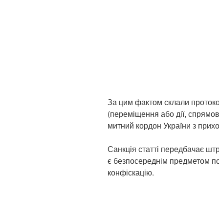
За цим фактом склали протокол
(переміщення або дії, спрямо
митний кордон України з прих
Санкція статті передбачає штр
є безпосереднім предметом по
конфіскацію.