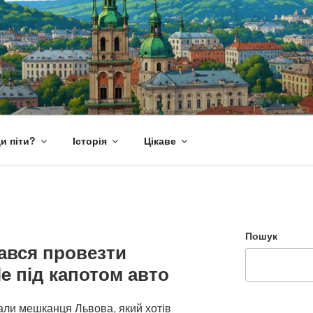
и піти?
Історія
Цікаве
Пошук
ався провезти
e під капотом авто
али мешканця Львова, який хотів