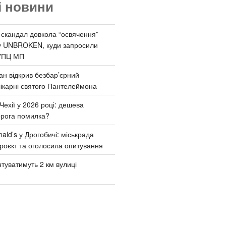
і новини
 скандал довкола “освячення”
у UNBROKEN, куди запросили
УПЦ МП
ан відкрив безбар’єрний
ікарні святого Пантелеймона
Чехії у 2026 році: дешева
орога помилка?
ld’s у Дрогобичі: міськрада
роєкт та оголосила опитування
туватимуть 2 км вулиці