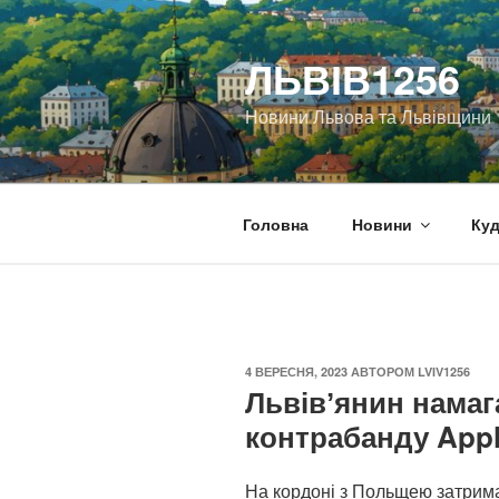
Перейти
до
ЛЬВІВ1256
вмісту
Новини Львова та Львівщини
Головна
Новини
Куд
ОПУБЛІКОВАНО
4 ВЕРЕСНЯ, 2023
АВТОРОМ
LVIV1256
Львівʼянин намаг
контрабанду Appl
На кордоні з Польщею затрим