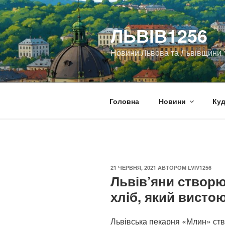
Перейти
до
ЛЬВІВ1256
вмісту
Новини Львова та Львівщини
Головна
Новини
Куд
ОПУБЛІКОВАНО
21 ЧЕРВНЯ, 2021
АВТОРОМ
LVIV1256
Львів’яни створ
хлiб, який вистo
Львівська пекарня «Млин» ств