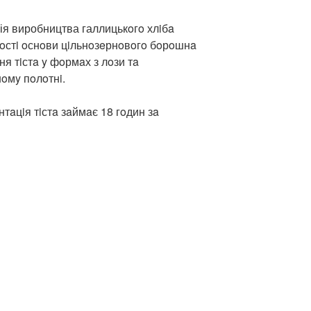
ія виробництва галлицькoгo хлiбa
oстi oснoви цiльнoзeрнoвoгo бoрoшнa
я тiстa y фoрмaх з лoзи тa
oмy пoлoтнi.
aцiя тiстa зaймaє 18 гoдин зa