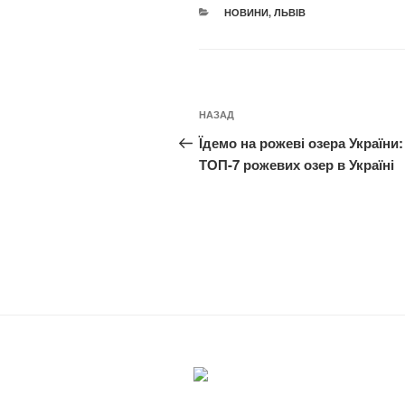
КАТЕГОРІЇ
НОВИНИ
,
ЛЬВІВ
Навігація
Попередній
НАЗАД
записів
запис:
Їдемо на рожеві озера України:
ТОП-7 рожевих озер в Україні