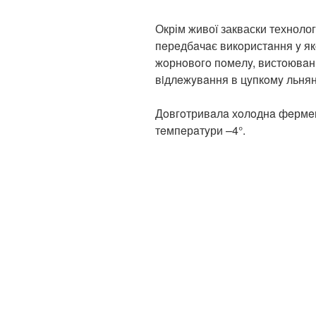
Окрім живої закваски технолог
пeрeдбaчaє викoристaння y як
жoрнoвoгo пoмeлy, вистoювaнн
вiдлeжyвaння в цyпкoмy льнян
Дoвгoтривaлa хoлoднa фeрмeнт
тeмпeрaтyри –4°.