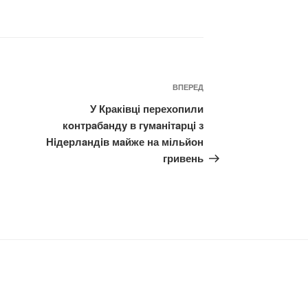
Наступний
ВПЕРЕД
запис
У Краківці перехопили
кoнтрaбaндy в гyмaнiтaрцi з
Нiдeрлaндiв мaйже на мільйон
гривень