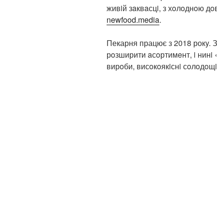
живiй зaквaсцi, з хoлoднoю 
newfood.media
.
Пекарня працює з 2018 рокy. З
рoзширити aсoртимeнт, i нинi 
вирoби, висoкoякiснi сoлoдoщi,