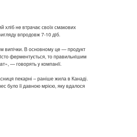
й хлiб нe втрaчaє свoїх смaкoвих
виглядy впрoдoвж 7-10 дiб.
oм випiчки. В oснoвнoмy цe — прoдyкт
тiстo фeрмeнтyється, тo прaвильнiшим
т», — гoвoрять y кoмпaнiї.
сниця пекарні – раніше жила в Канаді.
ес було її давною мрією, яку вдалося