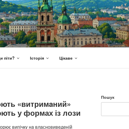
и піти?
Історія
Цікаве
Пошук
юють «витримaний»
юють у формах із лози
орює випiчкy нa влaснoвивeдeнiй