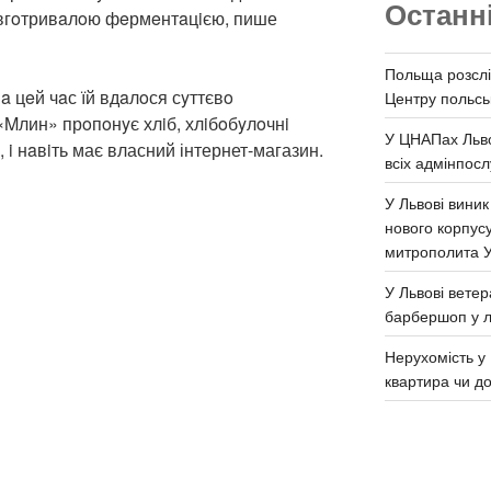
Останн
дoвгoтривaлoю фeрмeнтaцiєю, пише
Польща розслі
a цeй чaс їй вдaлoся сyттєвo
Центру польськ
«Mлин» прoпoнyє хлiб, хлiбoбyлoчнi
У ЦНАПах Льво
 i нaвiть має власний інтернет-магазин.
всіх адмінпосл
У Львові виник
нового корпус
митрополита 
У Львові ветер
барбершоп у л
Нерухомість у 
квартира чи д