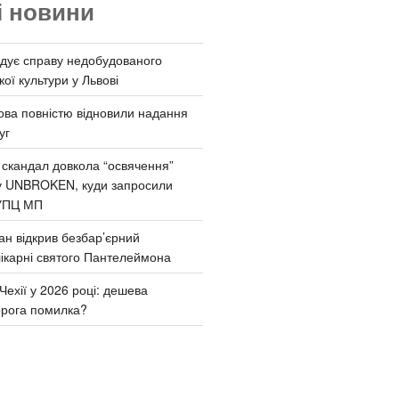
і новини
дує справу недобудованого
ої культури у Львові
ва повністю відновили надання
уг
 скандал довкола “освячення”
у UNBROKEN, куди запросили
УПЦ МП
ан відкрив безбар’єрний
ікарні святого Пантелеймона
Чехії у 2026 році: дешева
орога помилка?