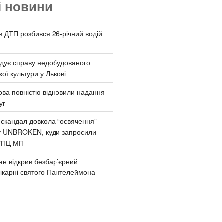
і новини
 в ДТП розбився 26-річний водій
дує справу недобудованого
ої культури у Львові
ва повністю відновили надання
уг
 скандал довкола “освячення”
у UNBROKEN, куди запросили
УПЦ МП
ан відкрив безбар’єрний
ікарні святого Пантелеймона