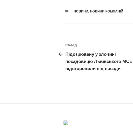
КАТЕГОРІЇ
НОВИНИ
,
НОВИНИ КОМПАНІЙ
Навігація
Попередній
НАЗАД
записів
запис:
Підозрювану у злочині
посадовицю Львівського МСЕ
відсторонили від посади