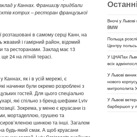
Останн
аклад у Каннах.
Франшизу придбали
роєктів котрих – ресторан французької
Вночі у Львові
BMW
ії розташовані в самому серці Канн, на
Польща розслі
ть жвавий і гамірний район, відомий
Центру польськ
и та ресторанами. Заклад має 13
ще 24 на літній терасі.
У ЦНАПах Льво
всіх адмінпосл
У Львові виник
 Каннах, як і в усій мережі, є
нового корпус
які начинки були окремо розроблені з
митрополита 
зьких гостей. Для цього спеціально
У Львові ветер
харі, які спільно з бренд-шефами Lviv
барбершоп у л
позиції. Зокрема, у меню є круасани із
ами, мортаделлою, грушею та
і сиров’яленою шинкою та інші. Загалом
на будь-який смак. А щоб круасани