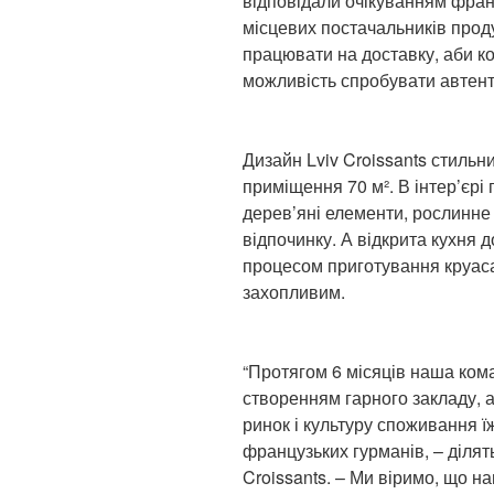
відповідали очікуванням франц
місцевих постачальників проду
працювати на доставку, аби ко
можливість спробувати автенти
Дизайн Lviv Croissants стиль
приміщення 70 м². В інтер’єрі
дерев’яні елементи, рослинне
відпочинку. А відкрита кухня 
процесом приготування круасан
захопливим.
“Протягом 6 місяців наша ком
створенням гарного закладу, 
ринок і культуру споживання ї
французьких гурманів, – діля
Croissants. – Ми віримо, що н