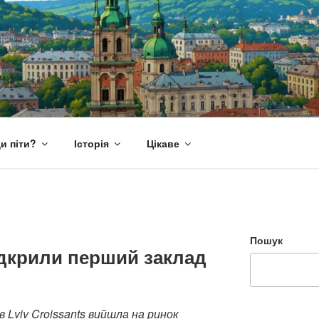
и піти?
Історія
Цікаве
Пошук
відкрили перший заклад
 Lviv Croissants вийшла на ринок