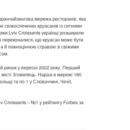
ранчайзингова мережа ресторанів, яка
ні свіжоспечених круасанів із ситними
ки Lviv Croissants українці розширили
 і переконалися, що круасан може бути
 а й повноцінною стравою зі свіжими
сом.
 ринок у вересні 2022 року. Перший
 місті Згожелець. Наразі в мережі 180
Польщі та по 1 у Словаччині, Чехії,
v Croissants – №1 у рейтингу Forbes за