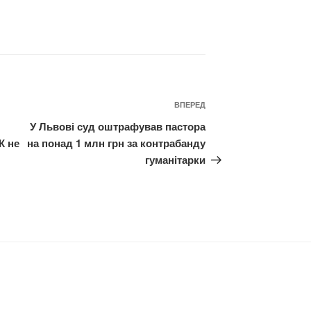
Наступний
ВПЕРЕД
запис
У Львові суд оштрафував пастора
К не
на понад 1 млн грн за контрабанду
гуманітарки