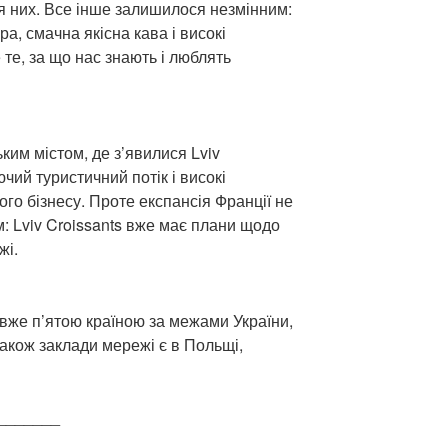
я них. Все інше залишилося незмінним:
а, смачна якісна кава і високі
те, за що нас знають і люблять
им містом, де з’явилися Lviv
чий туристичний потік і високі
го бізнесу. Проте експансія Франції не
 Lviv Croissants вже має плани щодо
жі.
вже п’ятою країною за межами України,
Також заклади мережі є в Польщі,
_______