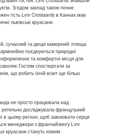
узьких гостей, Lviv Croissants знайшли
ктів. Згодом заклад також почне
жен гість Lviv Croissants в Каннах мав
чні львівські круасани.
ний, сучасний та дещо камерний: площа
 гармонійно поєднуються природні
 оформлення та комфортні місця для
дозволяє Гостям спостерігати за
ів, що робить їхній візит ще більш
анда не просто працювала над
а ретельно досліджувала французький
жі в цьому регіоні, щоб завоювати серця
ться менеджери з франчайзингу Lviv
аші круасани стануть новим