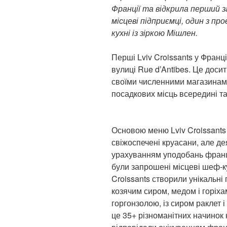
Франції та відкрила перший з
місцеві підприємці, один з п
кухні із зіркою Мішлен.
Перші Lviv Croissants у Франц
вулиці Rue d’Antibes. Це доси
своїми численними магазинам
посадкових місць всередині та 
Основою меню Lviv Croissants у
свіжоспечені круасани, але де
урахуванням уподобань францу
були запрошені місцеві шеф-ку
Croissants створили унікальні 
козячим сиром, медом і горіх
горгонзолою, із сиром раклет 
це 35+ різноманітних начинок 