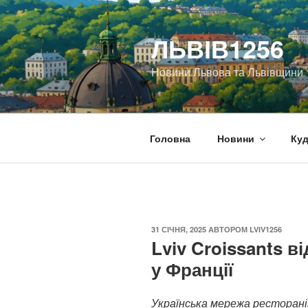
Перейти
до
ЛЬВІВ1256
вмісту
Новини Львова та Львівщини
Головна
Новини
Куд
ОПУБЛІКОВАНО
31 СІЧНЯ, 2025
АВТОРОМ
LVIV1256
Lviv Croissants 
у Франції
Українська мережа ресторанів