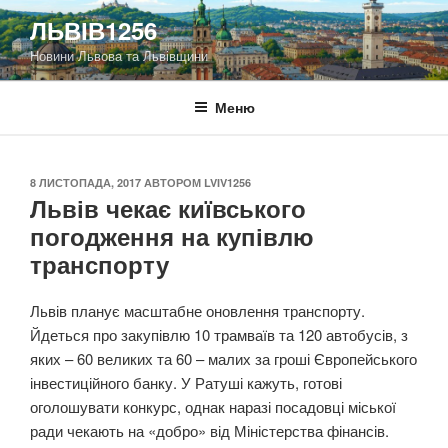
Перейти
ЛЬВІВ1256
до
Новини Львова та Львівщини
вмісту
Меню
ОПУБЛІКОВАНО
8 ЛИСТОПАДА, 2017
АВТОРОМ
LVIV1256
Львів чекає київського
погодження на купівлю
транспорту
Львів планує масштабне оновлення транспорту.
Йдеться про закупівлю 10 трамваїв та 120 автобусів, з
яких – 60 великих та 60 – малих за гроші Європейського
інвестиційного банку. У Ратуші кажуть, готові
оголошувати конкурс, однак наразі посадовці міської
ради чекають на «добро» від Міністерства фінансів.