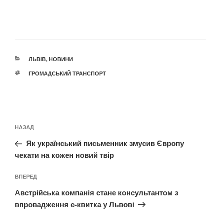
КАТЕГОРІЇ
ЛЬВІВ
,
НОВИНИ
ПОЗНАЧКИ
ГРОМАДСЬКИЙ ТРАНСПОРТ
Навігація
Попередній
НАЗАД
записів
запис:
Як український письменник змусив Європу
чекати на кожен новий твір
Наступний
ВПЕРЕД
запис
Австрійська компанія стане консультантом з
впровадження е-квитка у Львові