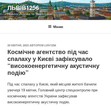
Перейти
ЛЬВІВ1256
до
Новини Львова та Львівщини
вмісту
Меню
ОПУБЛІКОВАНО
20 КВІТНЯ, 2023
АВТОРОМ
LVIV1256
Космічне агентство під час
спалаху у Києві зафіксувало
“високоенергетичну акустичну
подію”
Під час спалаху у Києві, який місцеві жителі бачили
увечері 19 квітня, Головний центр спецконтролю при
космічному агентстві України зафіксував
високоенергетичну акустичну подію.