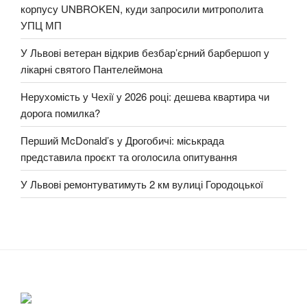
корпусу UNBROKEN, куди запросили митрополита
УПЦ МП
У Львові ветеран відкрив безбар’єрний барбершоп у
лікарні святого Пантелеймона
Нерухомість у Чехії у 2026 році: дешева квартира чи
дорога помилка?
Перший McDonald’s у Дрогобичі: міськрада
представила проєкт та оголосила опитування
У Львові ремонтуватимуть 2 км вулиці Городоцької