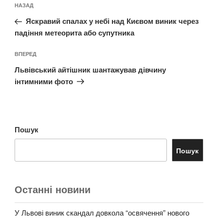
Попередній
НАЗАД
записів
запис:
Яскравий спалах у небі над Києвом виник через
падіння метеорита або супутника
Наступний
ВПЕРЕД
запис
Львівський айтішник шантажував дівчину
інтимними фото
Пошук
Пошук
Останні новини
У Львові виник скандал довкола “освячення” нового