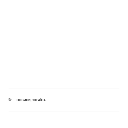
КАТЕГОРІЇ
НОВИНИ
,
УКРАЇНА
Навігація