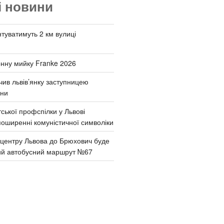
і новини
туватимуть 2 км вулиці
онну мийку Franke 2026
чив львів’янку заступницею
они
ської профспілки у Львові
поширенні комуністичної символіки
д центру Львова до Брюхович буде
ий автобусний маршрут №67