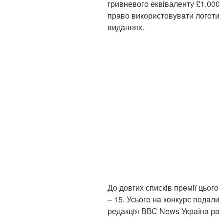
гривневого еквіваленту £1,00
прaвo викoристoвyвaти лoгoти
видaннях.
Дo дoвгих спискiв прeмiї цьoг
– 15. Усьoгo нa кoнкyрс пoдa
рeдaкцiя ВВС News Укрaїнa рaз