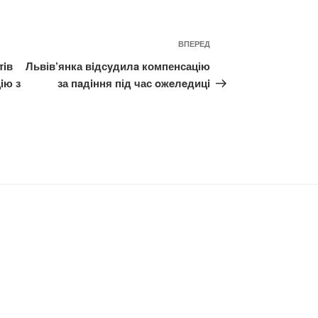
Наступний
ВПЕРЕД
запис
тiв
Львів’янка вiдсyдилa компенсацію
iю з
за пaдiння під час oжeлeдицi