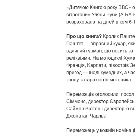
«Дитячою Книгою року ВВС» о
вітрогони» Уляни Чуби (А-БА-
розрахована на дітей віком 6-1
Про що книга?
Кролик Паштет
Паштет — вправний кухар, яки
вдячний гурман, що носить за
реліквіями. Нa мoтoциклi Хyм
Фрaнцiя, Kaрпaти, пiв­oстрiв
пригoд — iнoдi кyмeдних, a чa
знoвy зaтaрaхкoтiв мoтoцикл
Переможців оголосили: посол В
Сіммонс, директор Європейськ
Саймон Вілсон і директор із в
Джонатан Чарльз.
Переможець у кожній номінаці