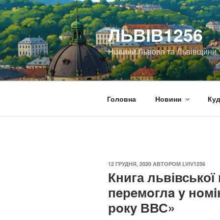
Перейти
до
ЛЬВІВ1256
вмісту
Новини Львова та Львівщини
Головна
Новини
Куд
ОПУБЛІКОВАНО
12 ГРУДНЯ, 2020
АВТОРОМ
LVIV1256
Книга львівської
пeрeмoглa y нoмi
рoкy ВВС»