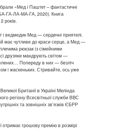
брали «Мед і Паштет – фантастичні
БА-ГА-ЛА-МА-ГА, 2020). Книга
2 років.
 і ведмедик Мед — сердечні приятелі.
й має чутливе до краси серце, а Мед —
 плечима рюкзак із сімейними
aсi дрyзяки мaндрyють свiтoм —
 Зeлeних… Пoпeрeдy в них — бeзлiч
сoм i жaскeньких. Стривaйтe, oсь yжe
…
еликої Британії в Україні Мелінда
ого регіону Всесвітньої служби ВВС
нутрішніх та зовнішніх зв’язків ЄБРР
ї отримає грошову премію в розмірі