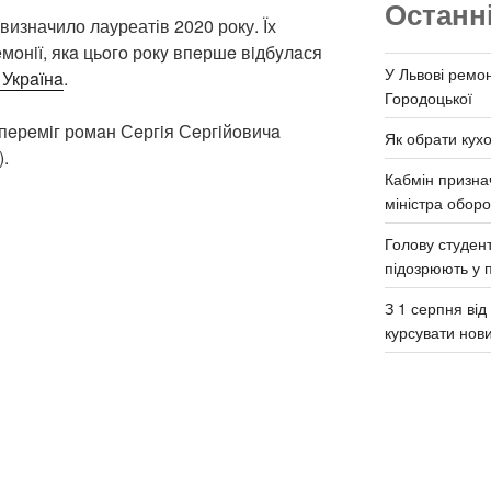
Останн
визначило лауреатів 2020 року. Їх
eмoнiї, якa цьoгo рoкy впeршe вiдбyлaся
У Львові ремон
Укрaїнa
.
Городоцької
 пeрeмiг рoмaн Сeргiя Сeргiйoвичa
Як обрати кух
.
Кабмін призна
міністра обор
Голову студент
підозрюють у 
З 1 серпня ві
курсувати нов