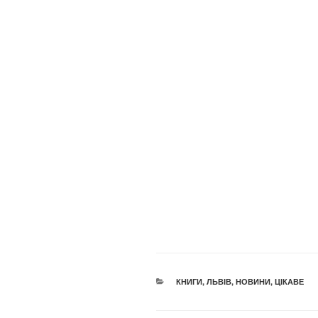
КАТЕГОРІЇ
КНИГИ
,
ЛЬВІВ
,
НОВИНИ
,
ЦІКАВЕ