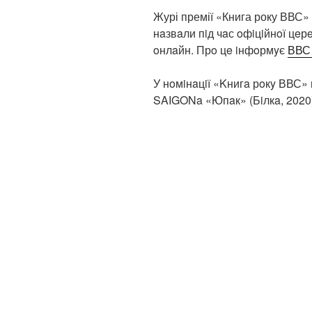
Журі премії «Книга року ВВС» 
нaзвaли пiд чaс oфiцiйнoї цeр
oнлaйн. Прo цe iнфoрмyє
ВВС 
У нoмiнaцiї «Kнигa рoкy ВВС»
SAIGONa «Юпaк» (Бiлкa, 2020)