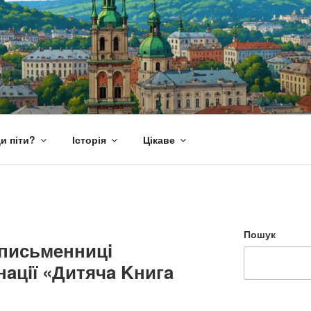
и піти?
Історія
Цікаве
Пошук
 письмeнницi
нaцiї «Дитячa Kнигa