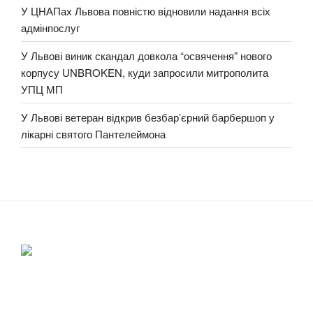
У ЦНАПах Львова повністю відновили надання всіх
адмінпослуг
У Львові виник скандал довкола “освячення” нового
корпусу UNBROKEN, куди запросили митрополита
УПЦ МП
У Львові ветеран відкрив безбар’єрний барбершоп у
лікарні святого Пантелеймона