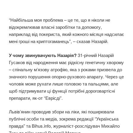
“Найбільша моя проблема – це те, що я ніколи не
відокремлював власні заробітки та допомогу,
наприклад від покериста, який кожного місяця надсилає
мені гроші на криптогаманець”, – сказав Назарій.
У чому звинувачують Назарія?
31-річний Назарій
Гусаков від народження має рідкісну генетичну хворому
– спінальну м’язову атрофію, яка з роками призвела до
значного порушення опорно-рухового апарату. Через це
чоловік може рухати лише головою та пальцями, але
щоб підтримувати ці функції потрібні дороговартісні
препарати, як-от “Еврісді”.
Львів’янин проводив збори на ліки, які поширювали
публічні особи та медіа, зокрема редакції “Українська
правда” та Bihus.info, журналіст-розслідувач Михайло
Ткач та військовий Валерій Маркус.