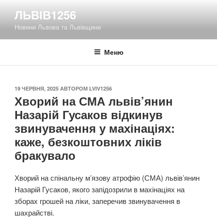
Перейти
ЛЬВІВ1256
до
Новини Львова та Львівщини
вмісту
Меню
ОПУБЛІКОВАНО
19 ЧЕРВНЯ, 2025
АВТОРОМ
LVIV1256
Хворий на СМА львів’янин
Назарій Гусаков відкинув
звинувачення у махінаціях:
каже, безкоштовних ліків
бракувало
Хворий на спінальну м’язову атрофію (СМА) львів’янин
Назарій Гусаков, якого запідозрили в махінаціях на
зборах грошей на ліки, заперечив звинувачення в
шахрайстві.