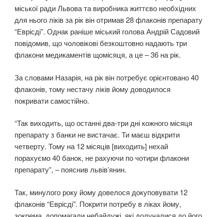
міської ради Львова та виробника життєво необхідних
для нього ліків за рік він отримав 28 флаконів препарату
“Еврісді”. Однак раніше міський голова Андрій Садовий
повідомив, що чоловікові безкоштовно надають три
флакони медикаментів щомісяця, а це – 36 на рік.
За словами Назарія, на рік він потребує орієнтовано 40
флаконів, тому нестачу ліків йому доводилося
покривати самостійно.
“Так виходить, що останні два-три дні кожного місяця
препарату з банки не вистачає. Ти маєш відкрити
четверту. Тому на 12 місяців [виходить] нехай
порахуємо 40 банок, не рахуючи по чотири флакони
препарату”, – пояснив львів’янин.
Так, минулого року йому довелося докуповувати 12
флаконів “Еврісді”. Покрити потребу в ліках йому,
зокрема, допомагали небайдужі, які долучалися до його