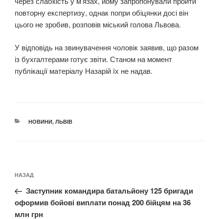
через слабкість у м’язах, йому запропонували пройти
повторну експертизу, однак попри обіцянки досі він
цього не зробив, розповів міський голова Львова.
У відповідь на звинувачення чоловік заявив, що разом
із бухгалтерами готує звіти. Станом на момент
публікації матеріалу Назарій їх не надав.
КАТЕГОРІЇ
НОВИНИ
,
ЛЬВІВ
Навігація
Попередній
НАЗАД
записів
запис:
Заступник командира батальйону 125 бригади
оформив бойові виплати понад 200 бійцям на 36
млн грн