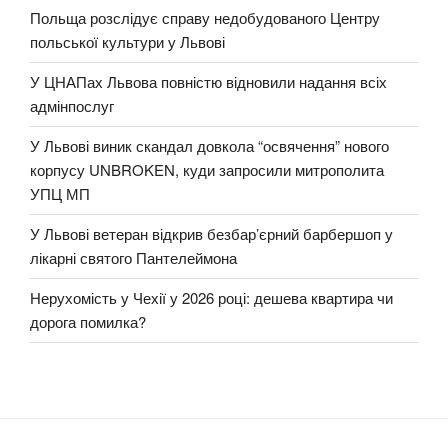
Польща розслідує справу недобудованого Центру
польської культури у Львові
У ЦНАПах Львова повністю відновили надання всіх
адмінпослуг
У Львові виник скандал довкола “освячення” нового
корпусу UNBROKEN, куди запросили митрополита
УПЦ МП
У Львові ветеран відкрив безбар’єрний барбершоп у
лікарні святого Пантелеймона
Нерухомість у Чехії у 2026 році: дешева квартира чи
дорога помилка?