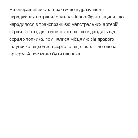
На операційний стіл практично відразу після
народження потрапило маля з Івано-Франківщини, що
народилося з транспозицією магістральних артерій
серця. Тобто, дві головні артерії, що відходять від
серця хлопчика, помінялися місцями: від правого
шлуночка відходила аорта, а від лівого – легенева
артерія. А все мало бути навпаки.