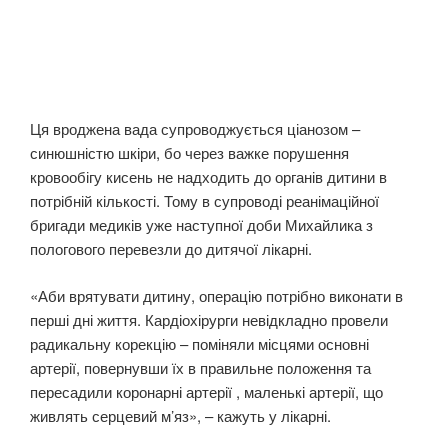
Ця вроджена вада супроводжується ціанозом –
синюшністю шкіри, бо через важке порушення
кровообігу кисень не надходить до органів дитини в
потрібній кількості. Тому в супроводі реанімаційної
бригади медиків уже наступної доби Михайлика з
пологового перевезли до дитячої лікарні.
«Аби врятувати дитину, операцію потрібно виконати в
перші дні життя. Кардіохірурги невідкладно провели
радикальну корекцію – поміняли місцями основні
артерії, повернувши їх в правильне положення та
пересадили коронарні артерії , маленькі артерії, що
живлять серцевий м’яз», – кажуть у лікарні.