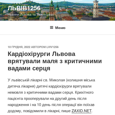
Перейти
ЛЬВІВ1256
до
Новини Львова та Львівщини
вмісту
Меню
ОПУБЛІКОВАНО
10 ГРУДНЯ, 2022
АВТОРОМ
LVIV1256
Кардіохірурги Львова
врятували маля з критичними
вадами серця
У львівській лікарні св. Миколая (колишня міська
дитяча лікарня) дитячі кардіохірурги врятували
немовля з критичними вадами серця. Крихітного
пацієнта прооперували на другий день після
народження і на 10 день після операції він поїхав
додому, повідомили в лікарні, пише
ZAXID.NET
.