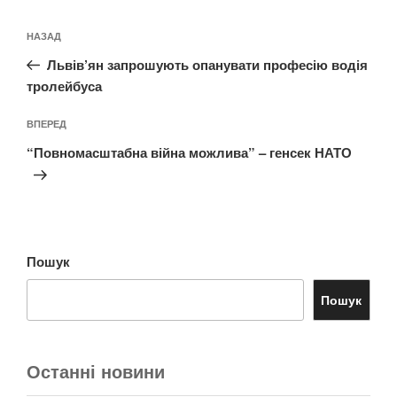
Навігація
Попередній
НАЗАД
записів
запис:
Львів’ян запрошують опанувати професію водія
тролейбуса
Наступний
ВПЕРЕД
запис
“Повномасштабна війна можлива” – генсек НАТО
Пошук
Пошук
Останні новини