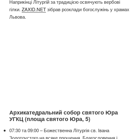
Наприкінці Літургій за традицією освячують вербові
гілки.
ZAXID.NET
зібрав розклади богослужінь у храмах
Львова.
Архикатедральний собор святого Юра
УГКЦ (площа святого Юра, 5)
07:30 та 09:00 – Божественна Літургія св. Івана
Золотоустого на всяке прошення. Благословення і