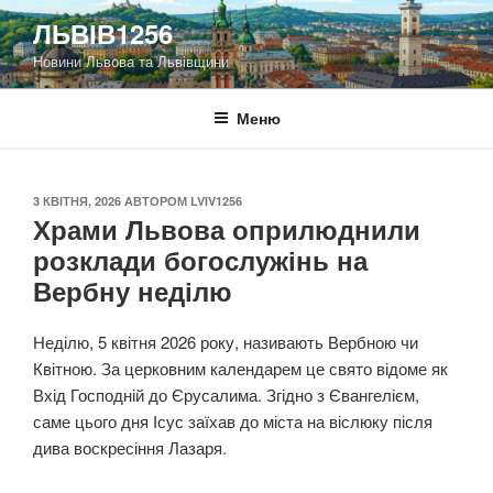
Перейти
ЛЬВІВ1256
до
Новини Львова та Львівщини
вмісту
Меню
ОПУБЛІКОВАНО
3 КВІТНЯ, 2026
АВТОРОМ
LVIV1256
Храми Львова оприлюднили
розклади богослужінь на
Вербну неділю
Неділю, 5 квітня 2026 року, називають Вербною чи
Квітною. За церковним календарем це свято відоме як
Вхід Господній до Єрусалима. Згідно з Євангелієм,
саме цього дня Ісус заїхав до міста на віслюку після
дива воскресіння Лазаря.