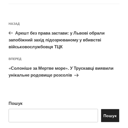
Навігація
Попередній
НАЗАД
записів
запис:
Арешт без права застави: у Львові обрали
запобіжний захід підозрюваному у вбивстві
військовослужбовця ТЦК
Наступний
ВПЕРЕД
запис
«Солоніше за Мертве море». У Трускавці виявили
унікальне родовище розсолів
Пошук
Пошук