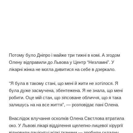
Потому було Дніпро і майже три тижні в комі. А згодом
Олену відправили до Львова у Центр “Незламні”. У
лікарні жінка не могла дивитися на себе в дзеркало.
“Я була в такому стані, що мені й жити не хотілося. Я
була дуже засмучена, збентежена. Я не знала, що мені
робити. Оце мій стан, що зіпсоване обличчя, що я така
залишусь на на все життя”, — розповідає пані Олена.
Внаслідок влучання осколків Олена Свєтлова втратила
око. У Львові лікарі відділення щелепно-лицевої хірургії
відновили пацієнтці м’які тканини — зробили складну