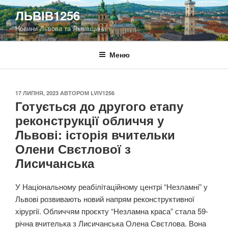
Перейти
ЛЬВІВ1256
до
Новини Львова та Львівщини
вмісту
Меню
ОПУБЛІКОВАНО
17 ЛИПНЯ, 2023
АВТОРОМ
LVIV1256
Готується до другого етапу
реконструкції обличчя у
Львові: історія вчительки
Олени Свєтлової з
Лисичанська
У Національному реабілітаційному центрі “Незламні” у
Львові розвивають новий напрям реконструктивної
хірургії. Обличчям проєкту “Незламна краса” стала 59-
річна вчителька з Лисичанська Олена Свєтлова. Вона