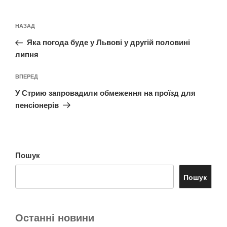
Навігація
Попередній
НАЗАД
записів
запис:
Яка погода буде у Львові у другій половині
липня
Наступний
ВПЕРЕД
запис
У Стрию запровадили обмеження на проїзд для
пенсіонерів
Пошук
Пошук
Останні новини