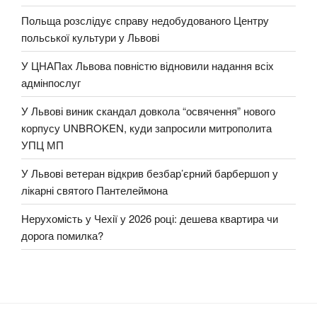
Польща розслідує справу недобудованого Центру
польської культури у Львові
У ЦНАПах Львова повністю відновили надання всіх
адмінпослуг
У Львові виник скандал довкола “освячення” нового
корпусу UNBROKEN, куди запросили митрополита
УПЦ МП
У Львові ветеран відкрив безбар’єрний барбершоп у
лікарні святого Пантелеймона
Нерухомість у Чехії у 2026 році: дешева квартира чи
дорога помилка?