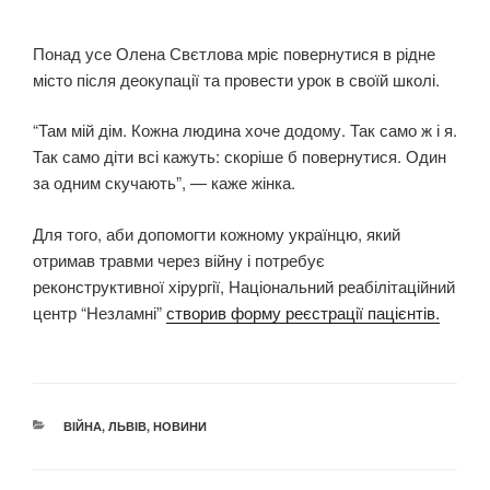
Понад усе Олена Свєтлова мріє повернутися в рідне
місто після деокупації та провести урок в своїй школі.
“Там мій дім. Кожна людина хоче додому. Так само ж і я.
Так само діти всі кажуть: скоріше б повернутися. Один
за одним скучають”, — каже жінка.
Для того, аби допомогти кожному українцю, який
отримав травми через війну і потребує
реконструктивної хірургії, Національний реабілітаційний
центр “Незламні”
створив форму реєстрації пацієнтів.
КАТЕГОРІЇ
ВІЙНА
,
ЛЬВІВ
,
НОВИНИ