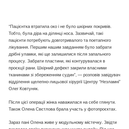
“Пацієнтка втратила око і не було шкірних покривів.
Тобто, була діра на ділянці носа. Зазвичай, такі
пацієнти потребують довготривалого та поетапного
лікування. Першим нашим завданням було забрати
дрібні уламки, які ще залишилися після запального
процесу. Забрати пластини, які контурувалася в
проєкції рани. Шкірний дефект закрили власними
тканинами зі збереженням судин”, — розповів завідувач
відділення щелепно-лицьової хірургії Центру “Незламні”
Олег Ковтуняк.
Після цієї операції жінка наважилася на себе глянути.
Також Олена Свєтлова брала участь у фотопроєктах.
Зараз пані Олена живе у модульному містечку. Звідти
викладає своїм лисичанським учням онлайн. Під час