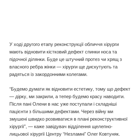
У ході другого етапу реконструкції обличчя хірурги
мають відновити кістковий дефект спинки носа та
підочної ділянки. Буде це штучний протез чи хрящ з
власного ребра жінки — хірурги ще дискутують та
радяться із закордонними колегами.
“Будемо думати як відновити естетику, тому що дефект
— дірку, ми закрили, а тепер будемо красу наводити.
Після пані Олени в нас уже поступали і складніші
пацієнти з більшими дефектами. Через війну ми
змушені швидко розвиватися в плані реконструктивної
хірургії”, — каже завідувач відділення щелепно-
лицьової хірургії Центру “Незламні” Олег Ковтуняк.