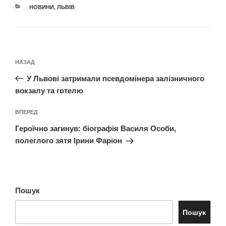
КАТЕГОРІЇ
НОВИНИ
,
ЛЬВІВ
Навігація
Попередній
НАЗАД
записів
запис:
У Львові затримали псевдомінера залізничного
вокзалу та готелю
Наступний
ВПЕРЕД
запис
Героїчно загинув: біографія Василя Особи,
полеглого зятя Ірини Фаріон
Пошук
Пошук