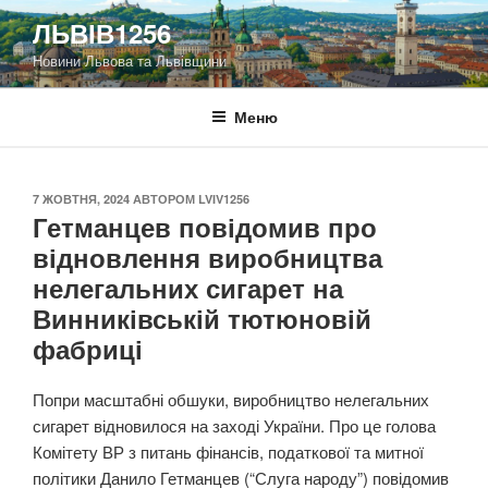
Перейти
ЛЬВІВ1256
до
Новини Львова та Львівщини
вмісту
Меню
ОПУБЛІКОВАНО
7 ЖОВТНЯ, 2024
АВТОРОМ
LVIV1256
Гетманцев повідомив про
відновлення виробництва
нелегальних сигарет на
Винниківській тютюновій
фабриці
Попри масштабні обшуки, виробництво нелегальних
сигарет відновилося на заході України. Про це голова
Комітету ВР з питань фінансів, податкової та митної
політики Данило Гетманцев (“Слуга народу”) повідомив