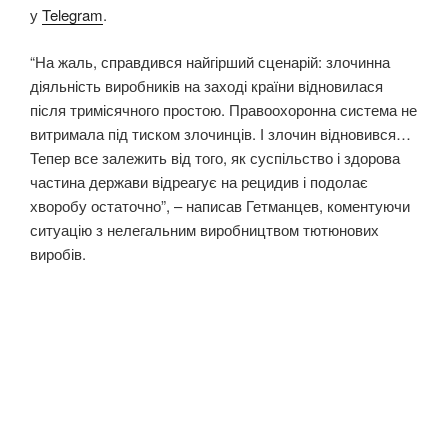
у
Telegram
.
“На жаль, справдився найгірший сценарій: злочинна
діяльність виробників на заході країни відновилася
після тримісячного простою. Правоохоронна система не
витримала під тиском злочинців. І злочин відновився…
Тепер все залежить від того, як суспільство і здорова
частина держави відреагує на рецидив і подолає
хворобу остаточно”, – написав Гетманцев, коментуючи
ситуацію з нелегальним виробництвом тютюнових
виробів.