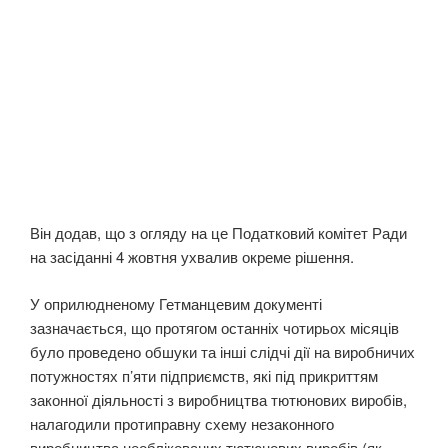
Він додав, що з огляду на це Податковий комітет Ради
на засіданні 4 жовтня ухвалив окреме рішення.
У оприлюдненому Гетманцевим документі
зазначається, що протягом останніх чотирьох місяців
було проведено обшуки та інші слідчі дії на виробничих
потужностях п’яти підприємств, які під прикриттям
законної діяльності з виробництва тютюнових виробів,
налагодили протиправну схему незаконного
виробництва необлікованих тютюнових виробів (як