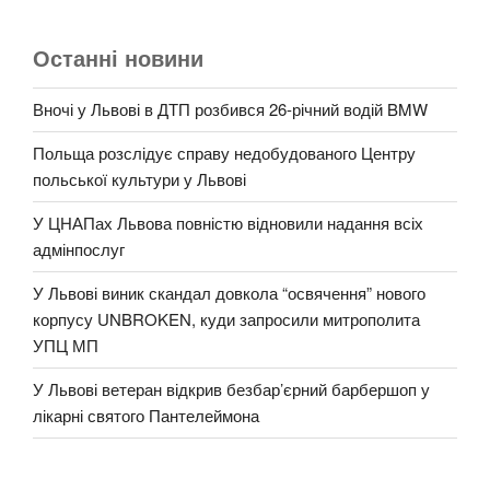
Останні новини
Вночі у Львові в ДТП розбився 26-річний водій BMW
Польща розслідує справу недобудованого Центру
польської культури у Львові
У ЦНАПах Львова повністю відновили надання всіх
адмінпослуг
У Львові виник скандал довкола “освячення” нового
корпусу UNBROKEN, куди запросили митрополита
УПЦ МП
У Львові ветеран відкрив безбар’єрний барбершоп у
лікарні святого Пантелеймона