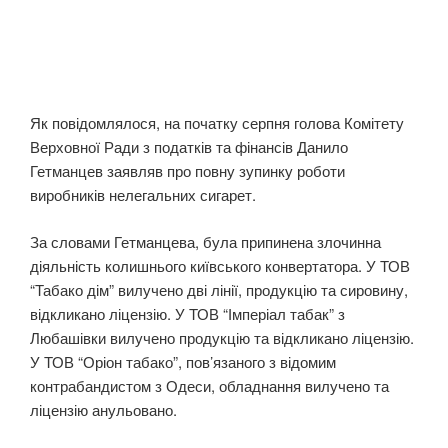
Як повідомлялося, на початку серпня голова Комітету
Верховної Ради з податків та фінансів Данило
Гетманцев заявляв про повну зупинку роботи
виробників нелегальних сигарет.
За словами Гетманцева, була припинена злочинна
діяльність колишнього київського конвертатора. У ТОВ
“Табако дім” вилучено дві лінії, продукцію та сировину,
відкликано ліцензію. У ТОВ “Імперіал табак” з
Любашівки вилучено продукцію та відкликано ліцензію.
У ТОВ “Оріон табако”, пов’язаного з відомим
контрабандистом з Одеси, обладнання вилучено та
ліцензію анульовано.