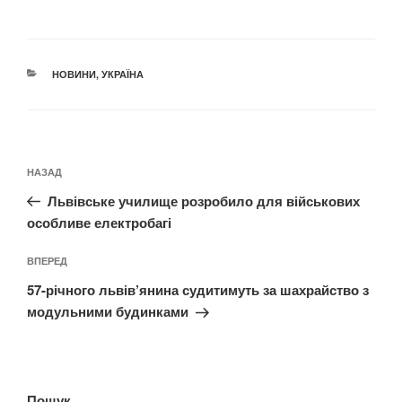
КАТЕГОРІЇ
НОВИНИ
,
УКРАЇНА
Навігація
Попередній
НАЗАД
записів
запис:
Львівське училище розробило для військових
особливе електробагі
Наступний
ВПЕРЕД
запис
57-річного львів’янина судитимуть за шахрайство з
модульними будинками
Пошук