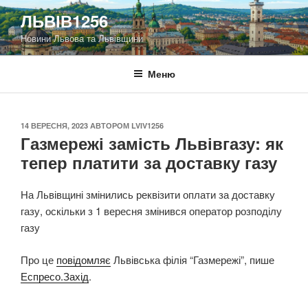
Перейти
ЛЬВІВ1256
до
Новини Львова та Львівщини
вмісту
Меню
ОПУБЛІКОВАНО
14 ВЕРЕСНЯ, 2023
АВТОРОМ
LVIV1256
Газмережі замість Львівгазу: як
тепер платити за доставку газу
На Львівщині змінились реквізити оплати за доставку
газу, оскільки з 1 вересня змінився оператор розподілу
газу
Про це
повідомляє
Львівська філія “Газмережі”, пише
Еспресо.Захід
.