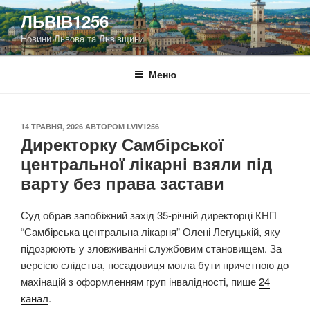
Перейти
ЛЬВІВ1256
до
Новини Львова та Львівщини
вмісту
Меню
ОПУБЛІКОВАНО
14 ТРАВНЯ, 2026
АВТОРОМ
LVIV1256
Директорку Самбірської
центральної лікарні взяли під
варту без права застави
Суд обрав запобіжний захід 35-річній директорці КНП
“Самбірська центральна лікарня” Олені Легуцькій, яку
підозрюють у зловживанні службовим становищем. За
версією слідства, посадовиця могла бути причетною до
махінацій з оформленням груп інвалідності, пише
24
канал
.