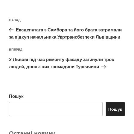
Навігація
Попередній
НАЗАД
записів
запис:
Ексдепутата з Самбора та його брата затримали
за підкуп начальника Укртрансбезпеки Львівщини
Наступний
ВПЕРЕД
запис
У Львові під час ремонту фасаду загинули троє
людей, двоє з них громадяни Туреччини
Пошук
Пошук
Останні новини