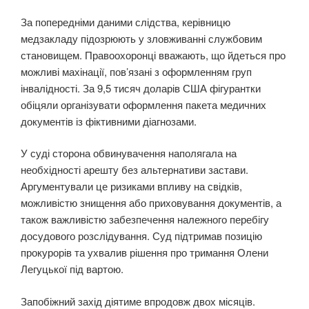
За попередніми даними слідства, керівницю
медзакладу підозрюють у зловживанні службовим
становищем. Правоохоронці вважають, що йдеться про
можливі махінації, пов’язані з оформленням груп
інвалідності. За 9,5 тисяч доларів США фігурантки
обіцяли організувати оформлення пакета медичних
документів із фіктивними діагнозами.
У суді сторона обвинувачення наполягала на
необхідності арешту без альтернативи застави.
Аргументували це ризиками впливу на свідків,
можливістю знищення або приховування документів, а
також важливістю забезпечення належного перебігу
досудового розслідування. Суд підтримав позицію
прокурорів та ухвалив рішення про тримання Олени
Легуцької під вартою.
Запобіжний захід діятиме впродовж двох місяців.