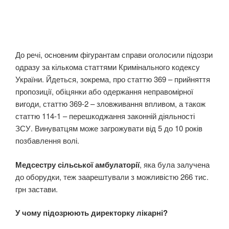
До речі, основним фігурантам справи оголосили підозри
одразу за кількома статтями Кримінального кодексу
України. Йдеться, зокрема, про статтю 369 – прийняття
пропозиції, обіцянки або одержання неправомірної
вигоди, статтю 369-2 – зловживання впливом, а також
статтю 114-1 – перешкоджання законній діяльності
ЗСУ. Винуватцям може загрожувати від 5 до 10 років
позбавлення волі.
Медсестру сільської амбулаторії
, яка була залучена
до оборудки, теж заарештували з можливістю 266 тис.
грн застави.
У чому підозрюють директорку лікарні?