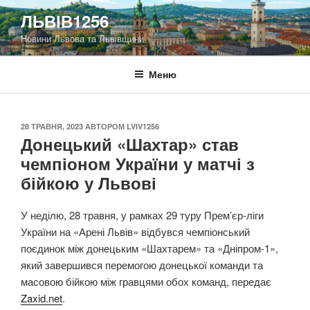
Перейти
ЛЬВІВ1256
до
Новини Львова та Львівщини
вмісту
Меню
ОПУБЛІКОВАНО
28 ТРАВНЯ, 2023
АВТОРОМ
LVIV1256
Донецький «Шахтар» став
чемпіоном України у матчі з
бійкою у Львові
У неділю, 28 травня, у рамках 29 туру Прем’єр-ліги
України на «Арені Львів» відбувся чемпіонський
поєдинок між донецьким «Шахтарем» та «Дніпром-1»,
який завершився перемогою донецької команди та
масовою бійкою між гравцями обох команд, передає
Zaxid.net
.