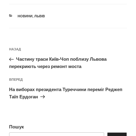
КАТЕГОРІЇ
НОВИНИ
,
ЛЬВІВ
Навігація
Попередній
НАЗАД
записів
запис:
Частину траси Київ-Чоп поблизу Львова
перекриють через ремонт моста
Наступний
ВПЕРЕД
запис
На виборах президента Туреччини переміг Реджеп
Таїп Ердоган
Пошук