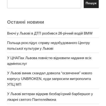
Пошук
Останні новини
Вночі у Львові в ДТП розбився 26-річний водій BMW
Польща розслідує справу недобудованого Центру
польської культури у Львові
У ЦНАПах Львова повністю відновили надання всіх
адмінпослуг
У Львові виник скандал довкола “освячення” нового
корпусу UNBROKEN, куди запросили митрополита
УПЦ МП
У Львові ветеран відкрив безбар’єрний барбершоп у
лікарні святого Пантелеймона