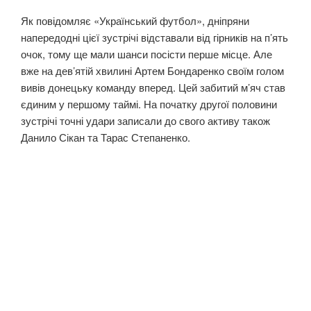
Як повідомляє «Український футбол», дніпряни
напередодні цієї зустрічі відставали від гірників на п’ять
очок, тому ще мали шанси посісти перше місце. Але
вже на дев’ятій хвилині Артем Бондаренко своїм голом
вивів донецьку команду вперед. Цей забитий м’яч став
єдиним у першому таймі. На початку другої половини
зустрічі точні удари записали до свого активу також
Данило Сікан та Тарас Степаненко.