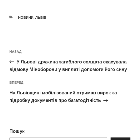
КАТЕГОРІЇ
НОВИНИ
,
ЛЬВІВ
Навігація
Попередній
НАЗАД
записів
запис:
У Львові дружина загиблого солдата скасувала
відмову Міноборони у виплаті допомоги його сину
Наступний
ВПЕРЕД
запис
На Львівщині мобілізований отримав вирок за
підробку документів про багатодітність
Пошук