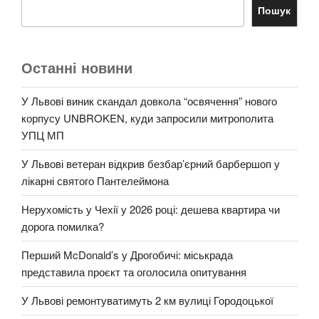
Пошук
Останні новини
У Львові виник скандал довкола “освячення” нового
корпусу UNBROKEN, куди запросили митрополита
УПЦ МП
У Львові ветеран відкрив безбар’єрний барбершоп у
лікарні святого Пантелеймона
Нерухомість у Чехії у 2026 році: дешева квартира чи
дорога помилка?
Перший McDonald’s у Дрогобичі: міськрада
представила проєкт та оголосила опитування
У Львові ремонтуватимуть 2 км вулиці Городоцької