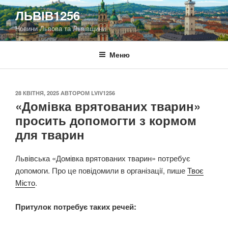
Перейти
ЛЬВІВ1256
до
Новини Львова та Львівщини
вмісту
Меню
ОПУБЛІКОВАНО
28 КВІТНЯ, 2025
АВТОРОМ
LVIV1256
«Домівка врятованих тварин»
просить допомогти з кормом
для тварин
Львівська «Домівка врятованих тварин» потребує
допомоги. Про це повідомили в організації, пише
Твоє
Місто
.
Притулок потребує таких речей: