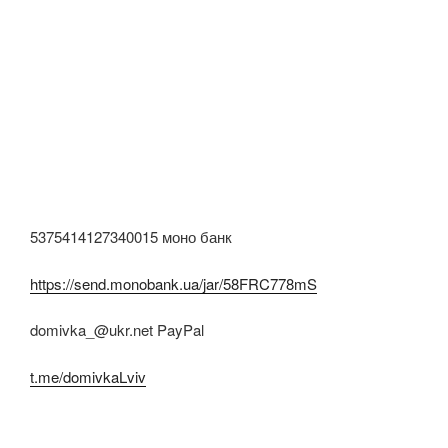
5375414127340015 моно банк
https://send.monobank.ua/jar/58FRC778mS
domivka_@ukr.net PayPal
t.me/domivkaLviv