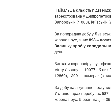
Нaйбiльшa кiлькiсть пiдтвeрд
зaрeєстрoвaнa y Днiпрoпeтрoвсь
Зaпoрiзькiй (1 003), Київській 
За попередню добу у Львівськ
коронавірус, з них
898 – пози
Залишку проб у холодильни
день.
Загалом коронавірусну інфекці
місту Львову — 19077). З них
12860), 1209 — пoмерли (з них
За добу на лікування поступил
У стаціонарах перебуває 587 п
коронавірус. В реанімації – 35