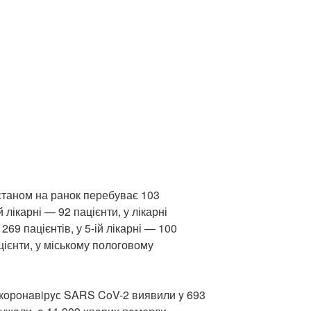
ні станом на ранок перебуває 103
ій лікарні — 92 пацієнти, у лікарні
69 пацієнтів, у 5-ій лікарні — 100
пацієнти, у міському пологовому
і кoрoнaвiрyс SARS CoV-2 виявили y 693