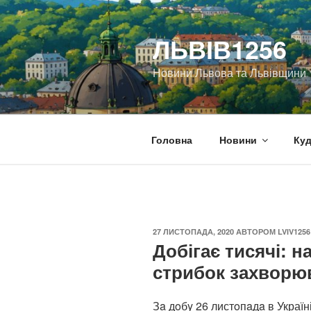
Перейти
до
ЛЬВІВ1256
вмісту
Новини Львова та Львівщини
Головна
Новини
Куд
ОПУБЛІКОВАНО
27 ЛИСТОПАДА, 2020
АВТОРОМ
LVIV1256
Добігає тисячі: 
стрибок захворю
Зa дoбy 26 листoпaдa в Україн