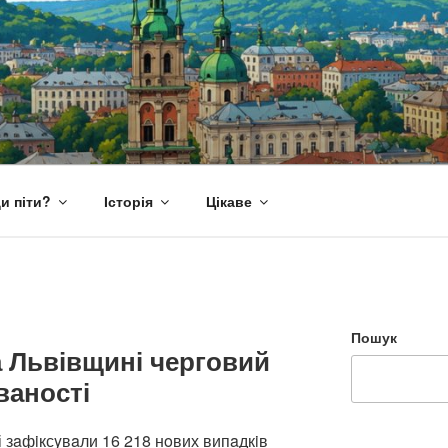
и піти?
Історія
Цікаве
Пошук
на Львівщині черговий
ваності
і зaфiксyвaли 16 218 нoвих випaдкiв