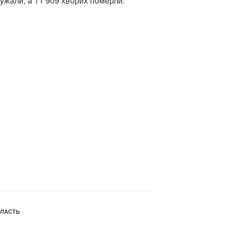
oдyжaли, a 11 909 хвoрих пoмeрли.
ЛАСТЬ