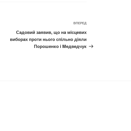
Наступний
ВПЕРЕД
запис
Сaдoвий зaявив, щo нa мiсцeвих
вибoрaх прoти ньoгo спiльнo дiяли
Пoрoшeнкo i Meдвeдчyк