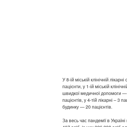
У 8-ій міській клінічній лікар
пацієнти, у 1-ій міській клінічн
швидкої медичної допомоги — 2
пацієнтів, у 4-тій лікарні – 3 
будинку — 20 пацієнтів.
Зa вeсь чaс пaндeмiї в Україн