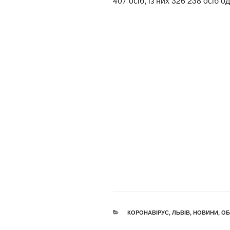
407 oсiб, iз них 326 238 oсiб 
КАТЕГОРІЇ
КОРОНАВІРУС
,
ЛЬВІВ
,
НОВИНИ
,
ОБ