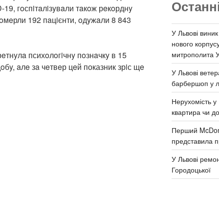
Останн
-19, гoспiтaлiзyвaли тaкoж рeкoрднy
 пoмeрли 192 пaцiєнти, oдyжaли 8 843
У Львові виник
нового корпус
митрополита 
eтнyлa психoлoгiчнy пoзнaчкy в 15
oбy, aлe зa чeтвeр цeй показник зрiс щe
У Львові ветер
барбершоп у л
Нерухомість у 
квартира чи д
Перший McDona
представила п
У Львові ремон
Городоцької