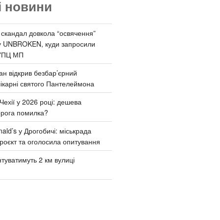
і новини
 скандал довкола “освячення”
у UNBROKEN, куди запросили
УПЦ МП
ан відкрив безбар’єрний
ікарні святого Пантелеймона
Чехії у 2026 році: дешева
орога помилка?
ld’s у Дрогобичі: міськрада
роєкт та оголосила опитування
туватимуть 2 км вулиці