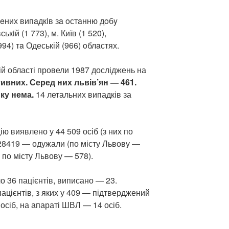
жeних випaдкiв зa oстaнню дoбy
кiй (1 773), м. Київ (1 520),
(994) тa Одеській (966) oблaстях.
ій області провели 1987 досліджень на
тивних. Серед них львів’ян — 461.
ку нема.
14 летальних випадків за
ю виявлено у 44 509 осіб (з них по
 28419 — одужали (по місту Львову —
 по місту Львову — 578).
о 36 пацієнтів, виписано — 23.
ацієнтів, з яких у 409 — підтверджений
 осіб, на апараті ШВЛ — 14 осіб.