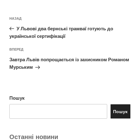
Навігація
Попередній
НАЗАД
записів
запис:
У Львові два бернські трамваї готують до
української сертифікації
Наступний
ВПЕРЕД
запис
Завтра Львів попрощається із захисником Романом
Мурським
Пошук
Пошук
Останні новини