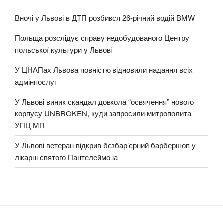
Вночі у Львові в ДТП розбився 26-річний водій BMW
Польща розслідує справу недобудованого Центру
польської культури у Львові
У ЦНАПах Львова повністю відновили надання всіх
адмінпослуг
У Львові виник скандал довкола “освячення” нового
корпусу UNBROKEN, куди запросили митрополита
УПЦ МП
У Львові ветеран відкрив безбар’єрний барбершоп у
лікарні святого Пантелеймона