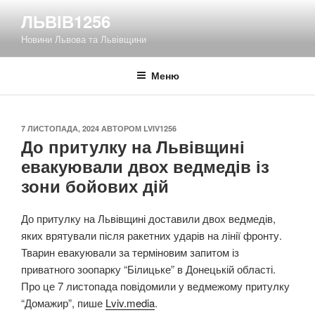
Перейти
ЛЬВІВ1256
до
Новини Львова та Львівщини
вмісту
Меню
ОПУБЛІКОВАНО
7 ЛИСТОПАДА, 2024
АВТОРОМ
LVIV1256
До притулку на Львівщині
евакуювали двох ведмедів із
зони бойових дій
До притулку на Львівщині доставили двох ведмедів,
яких врятували після ракетних ударів на лінії фронту.
Тварин евакуювали за терміновим запитом із
приватного зоопарку “Білицьке” в Донецькій області.
Про це 7 листопада повідомили у ведмежому притулку
“Домажир”, пише
Lviv.media
.