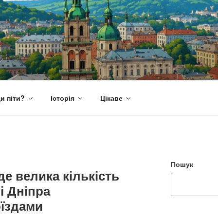
и піти?
Історія
Цікаве
Пошук
е велика кількість
і Дніпра
оїздами