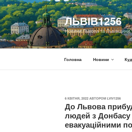
Перейти
до
ЛЬВІВ1256
вмісту
Новини Львова та Львівщини
Головна
Новини
Куд
ОПУБЛІКОВАНО
6 КВІТНЯ, 2022
АВТОРОМ
LVIV1256
До Львова прибуд
людей з Донбасу 
евакуаційними п