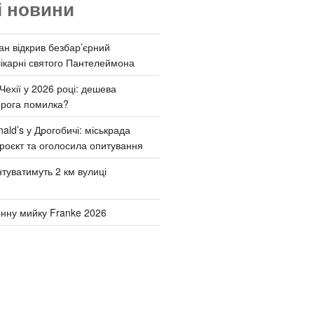
і новини
ан відкрив безбар’єрний
ікарні святого Пантелеймона
Чехії у 2026 році: дешева
орога помилка?
ld’s у Дрогобичі: міськрада
роєкт та оголосила опитування
туватимуть 2 км вулиці
онну мийку Franke 2026