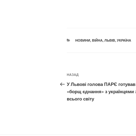
КАТЕГОРІЇ
НОВИНИ
,
ВІЙНА
,
ЛЬВІВ
,
УКРАЇНА
Навігація
Попередній
НАЗАД
записів
запис:
У Львові голова ПАРЄ готував
«борщ єднання» з українцями 
всього світу