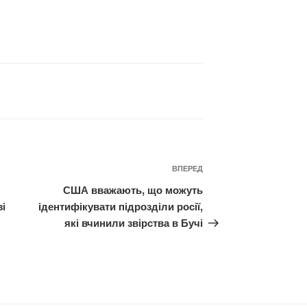
Наступний
ВПЕРЕД
запис
США вважають, що можуть
зі
ідентифікувати підрозділи росії,
які вчинили звірства в Бучі