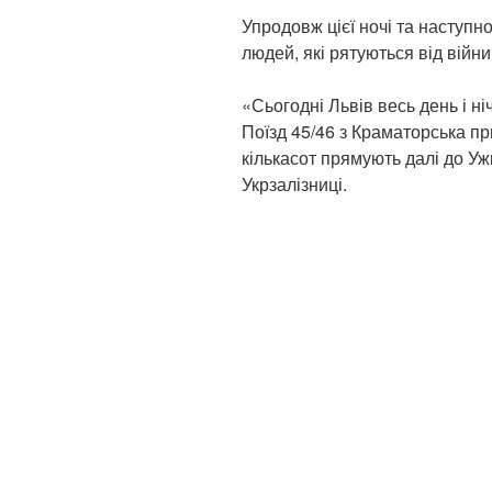
Упродовж цієї ночі та наступно
людей, які рятуються від війн
«Сьогодні Львів весь день і ні
Поїзд 45/46 з Краматорська пр
кількасот прямують далі до У
Укрзалізниці.