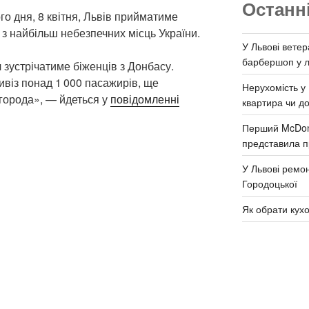
Останн
го дня, 8 квітня, Львів прийматиме
и з найбільш небезпечних місць України.
У Львові ветер
барбершоп у л
ч зустрічатиме біженців з Донбасу.
ивіз понад 1 000 пасажирів, ще
Нерухомість у 
жгорода», — йдеться у
повідомленні
квартира чи д
Перший McDona
представила п
У Львові ремон
Городоцької
Як обрати кух