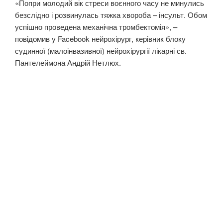
«Попри молодий вік стреси воєнного часу не минулись
безслідно і розвинулась тяжка хвороба – інсульт. Обом
успішно проведена механічна тромбектомія», –
повідомив у Facebook нейрохірург, керівник блоку
судинної (малоінвазивної) нейрохірургії лікарні св.
Пантелеймона Андрій Нетлюх.