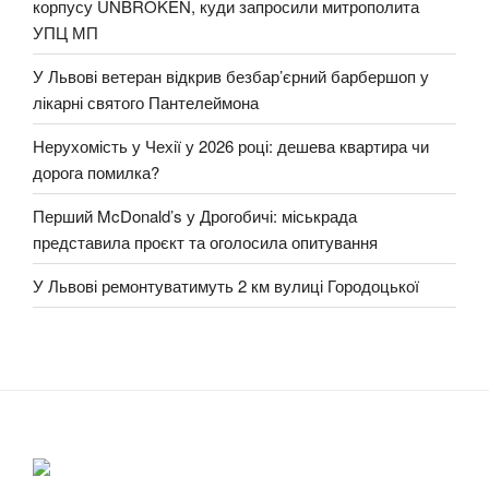
корпусу UNBROKEN, куди запросили митрополита
УПЦ МП
У Львові ветеран відкрив безбар’єрний барбершоп у
лікарні святого Пантелеймона
Нерухомість у Чехії у 2026 році: дешева квартира чи
дорога помилка?
Перший McDonald’s у Дрогобичі: міськрада
представила проєкт та оголосила опитування
У Львові ремонтуватимуть 2 км вулиці Городоцької