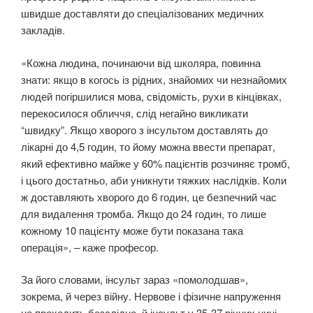
швидше доставляти до спеціалізованих медичних
закладів.
«Кожна людина, починаючи від школяра, повинна
знати: якщо в когось із рідних, знайомих чи незнайомих
людей погіршилися мова, свідомість, рухи в кінцівках,
перекосилося обличчя, слід негайно викликати
“швидку”. Якщо хворого з інсультом доставлять до
лікарні до 4,5 годин, то йому можна ввести препарат,
який ефективно майже у 60% пацієнтів розчиняє тромб,
і цього достатньо, аби уникнути тяжких наслідків. Коли
ж доставляють хворого до 6 годин, це безпечний час
для видалення тромба. Якщо до 24 годин, то лише
кожному 10 пацієнту може бути показана така
операція», – каже професор.
За його словами, інсульт зараз «помолодшав»,
зокрема, й через війну. Нервове і фізичне напруження
не проходить безслідно, й інсульт у 35-37 річних нині