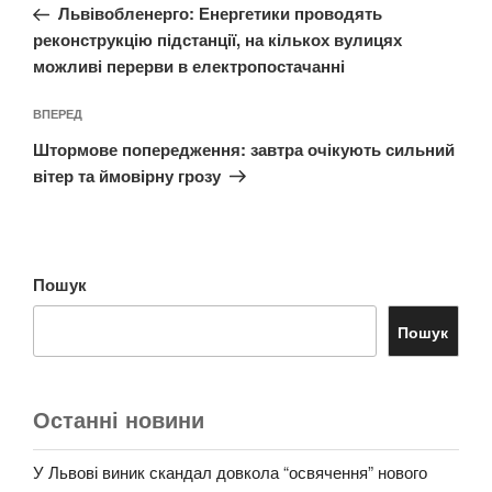
запис:
Львівобленерго: Енергетики проводять
реконструкцію підстанції, на кількох вулицях
можливі перерви в електропостачанні
Наступний
ВПЕРЕД
запис
Штормове попередження: завтра очікують сильний
вітер та ймовірну грозу
Пошук
Пошук
Останні новини
У Львові виник скандал довкола “освячення” нового