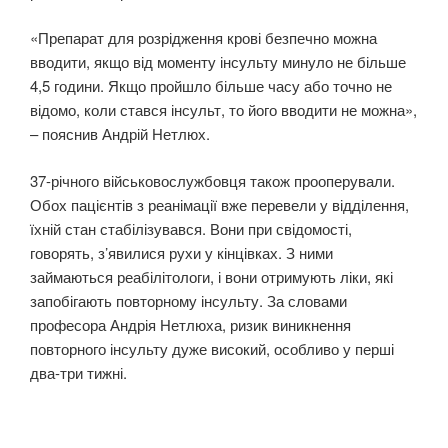
«Препарат для розрідження крові безпечно можна
вводити, якщо від моменту інсульту минуло не більше
4,5 години. Якщо пройшло більше часу або точно не
відомо, коли стався інсульт, то його вводити не можна»,
– пояснив Андрій Нетлюх.
37-річного військовослужбовця також прооперували.
Обох пацієнтів з реанімації вже перевели у відділення,
їхній стан стабілізувався. Вони при свідомості,
говорять, з’явилися рухи у кінцівках. З ними
займаються реабілітологи, і вони отримують ліки, які
запобігають повторному інсульту. За словами
професора Андрія Нетлюха, ризик виникнення
повторного інсульту дуже високий, особливо у перші
два-три тижні.