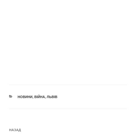
КАТЕГОРІЇ
НОВИНИ
,
ВІЙНА
,
ЛЬВІВ
Навігація
Попередній
НАЗАД
записів