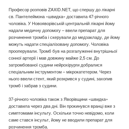
Професор розповів ZAXID.NET, що спершу до лікарні
св. Пантелеймона «швидка» доставила 47-річного
чоловіка. У Новояворівській центральній лікарні йому
надали медичну допомогу – ввели препарат для
розчинення тромба і скерували до медзакладу, де йому
можуть надати спеціалізовану допомогу. Чоловіка
прооперували. Тромб був на розгалуженні внутрішньої
сонної артерії і мав довжину майже 2,5 см. До
затромбованої судини нейрохірурги добралися
спеціальним інструментом – мікрокатетером. Через
нього ввели стент, який розкрився у судині, захопив
тромб і забрав з судини.
37-річного чоловіка також з Яворівщини «швидка»
доставила через два дні. Він прокинувся вранці вже з
симптомами інсульту. Оскільки точно невідомо, коли
саме стався інсульт, йому не вводили препарат для
розчинення тромба.