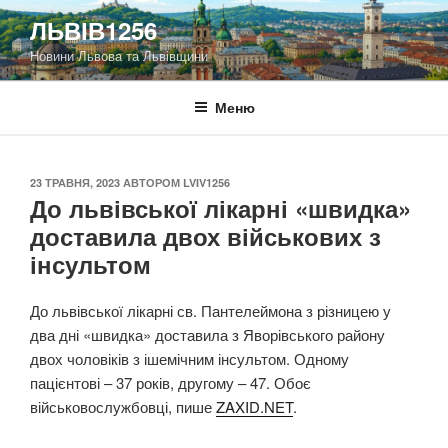
Перейти
ЛЬВІВ1256
до
Новини Львова та Львівщини
вмісту
Меню
ОПУБЛІКОВАНО
23 ТРАВНЯ, 2023
АВТОРОМ
LVIV1256
До львівської лікарні «швидка»
доставила двох військових з
інсультом
До львівської лікарні св. Пантелеймона з різницею у
два дні «швидка» доставила з Яворівського району
двох чоловіків з ішемічним інсультом. Одному
пацієнтові – 37 років, другому – 47. Обоє
військовослужбовці, пише
ZAXID.NET
.