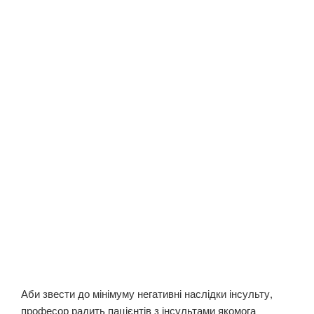
Аби звести до мінімуму негативні наслідки інсульту,
професор радить пацієнтів з інсультами якомога