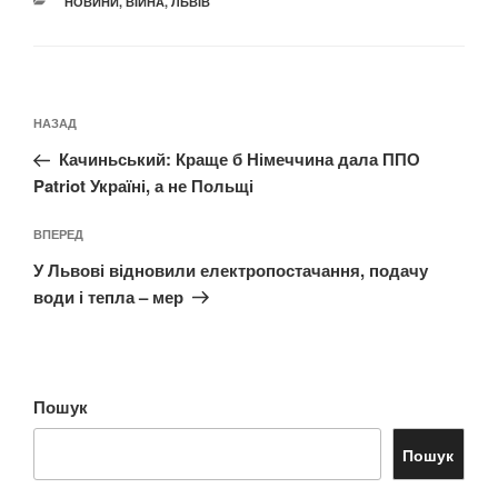
КАТЕГОРІЇ
НОВИНИ
,
ВІЙНА
,
ЛЬВІВ
Навігація
Попередній
НАЗАД
записів
запис:
Качиньський: Краще б Німеччина дала ППО
Patriot Україні, а не Польщі
Наступний
ВПЕРЕД
запис
У Львові відновили електропостачання, подачу
води і тепла – мер
Пошук
Пошук