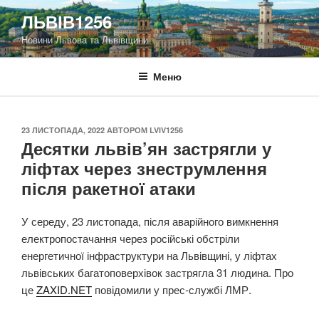
Перейти
ЛЬВІВ1256
до
Новини Львова та Львівщини
вмісту
Меню
ОПУБЛІКОВАНО
23 ЛИСТОПАДА, 2022
АВТОРОМ
LVIV1256
Десятки львів’ян застрягли у
ліфтах через знеструмлення
після ракетної атаки
У середу, 23 листопада, після аварійного вимкнення
електропостачання через російські обстріли
енергетичної інфраструктури на Львівщині, у ліфтах
львівських багатоповерхівок застрягла 31 людина. Про
це
ZAXID.NET
повідомили у прес-службі ЛМР.