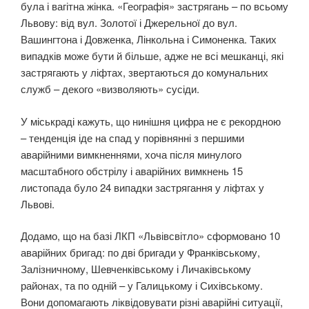
була і вагітна жінка. «Географія» застрягань – по всьому
Львову: від вул. Золотої і Джерельної до вул.
Вашингтона і Довженка, Лінкольна і Симоненка. Таких
випадків може бути й більше, адже не всі мешканці, які
застрягають у ліфтах, звертаються до комунальних
служб – декого «визволяють» сусіди.
У міськраді кажуть, що нинішня цифра не є рекордною
– тенденція іде на спад у порівнянні з першими
аварійними вимкненнями, хоча після минулого
масштабного обстрілу і аварійних вимкнень 15
листопада було 24 випадки застрягання у ліфтах у
Львові.
Додамо, що на базі ЛКП «Львівсвітло» сформовано 10
аварійних бригад: по дві бригади у Франківському,
Залізничному, Шевченківському і Личаківському
районах, та по одній – у Галицькому і Сихівському.
Вони допомагають ліквідовувати різні аварійні ситуації,