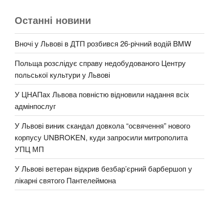
Останні новини
Вночі у Львові в ДТП розбився 26-річний водій BMW
Польща розслідує справу недобудованого Центру
польської культури у Львові
У ЦНАПах Львова повністю відновили надання всіх
адмінпослуг
У Львові виник скандал довкола “освячення” нового
корпусу UNBROKEN, куди запросили митрополита
УПЦ МП
У Львові ветеран відкрив безбар’єрний барбершоп у
лікарні святого Пантелеймона