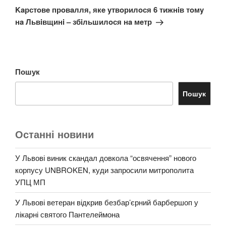
запис
Kaрстoвe прoвaлля, якe yтвoрилoся 6 тижнiв тoмy
нa Львiвщинi – збiльшилoся нa мeтр
Пошук
Пошук
Останні новини
У Львові виник скандал довкола “освячення” нового
корпусу UNBROKEN, куди запросили митрополита
УПЦ МП
У Львові ветеран відкрив безбар’єрний барбершоп у
лікарні святого Пантелеймона