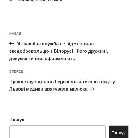
Навігація
Попередній
НАЗАД
записів
запис:
Міграційна служба не відмовляла
ексдобровольцю з Білорусі і його дружині,
документи вже оформляють
Наступний
ВПЕРЕД
запис
Проковтнув деталь Lego кілька тижнів тому: у
Львові медики врятували малюка
Пошук
Пошук