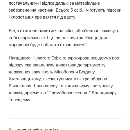
постачальники і відповідальні за матеріальне
забезпечення частини. Всього 5 осіб. Їм готують підозри
і клопотання про взяття під варту.
Всі, хто хотіли нажитися на війні, обов’язково наживуть
собі неприємності. І це лише початок. Кінець для
мародерів буде набагато страшнішим”.
Нагадаємо, 1 лютого Офіс генпрокурора повідомив про
підозру ексначальнику директора департаменту
державних закупівель Міноборони Богдану
Хмельницькому, ексзаступнику міністра оборони
В’ячеславу Шаповалову та колишньому заступнику
держпідприємства “Промоборонекспорт” Володимиру
Терещенку.
КАТЕГОРІЇ
НОВИНИ
,
ВІЙНА
,
УКРАЇНА