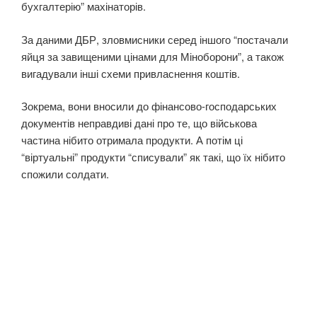
бухгалтерію” махінаторів.
За даними ДБР, зловмисники серед іншого “постачали
яйця за завищеними цінами для Міноборони”, а також
вигадували інші схеми привласнення коштів.
Зокрема, вони вносили до фінансово-господарських
документів неправдиві дані про те, що військова
частина нібито отримала продукти. А потім ці
“віртуальні” продукти “списували” як такі, що їх нібито
спожили солдати.