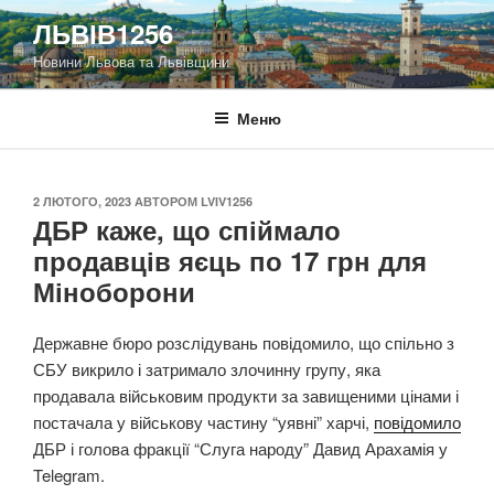
Перейти
ЛЬВІВ1256
до
Новини Львова та Львівщини
вмісту
Меню
ОПУБЛІКОВАНО
2 ЛЮТОГО, 2023
АВТОРОМ
LVIV1256
ДБР каже, що спіймало
продавців яєць по 17 грн для
Міноборони
Державне бюро розслідувань повідомило, що спільно з
СБУ викрило і затримало злочинну групу, яка
продавала військовим продукти за завищеними цінами і
постачала у військову частину “уявні” харчі,
повідомило
ДБР і голова фракції “Слуга народу” Давид Арахамія у
Telegram.